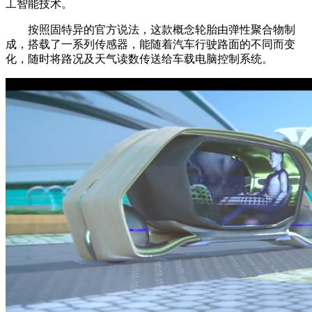
工智能技术。
按照固特异的官方说法，这款概念轮胎由弹性聚合物制
成，搭载了一系列传感器，能随着汽车行驶路面的不同而变
化，随时将路况及天气读数传送给车载电脑控制系统。