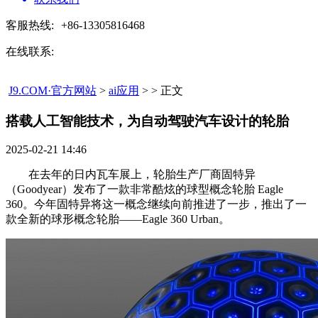
客服热线:
+86-13305816468
在线联系:
J9.COM·官方网站
>
ai应用
> > 正文
搭载人工智能技术，为自动驾驶汽车设计的轮胎​
2025-02-21 14:46
在去年的日内瓦车展上，轮胎生产厂商固特异
（Goodyear）发布了一款非常酷炫的球型概念轮胎 Eagle
360。今年固特异将这一概念继续向前推进了一步，推出了一
款全新的球形概念轮胎——Eagle 360 Urban。