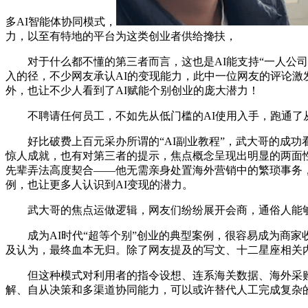
多AI智能体协同模式，
力，以至有特地的平台为这类创业者供给搀扶，
对于什么都不懂的第三者而言，这也是AI能支持“一人公司
入的径，不少网友承认AI的变现能力，此中一位网友的评论激发
外，也让不少人看到了AI赋能个别创业的庞大潜力！
不聘请任何员工，不如先从低门槛的AI使用入手，跑通了
好比破费上百元采办所谓的“AI副业教程”，武大哥的成功看
惊人成就，也有对第三者的提示，焦点概念呈现出明显的两面性
先辈弄法高度契合——他无需亲身处置海外营销中的繁琐事务，
例，也让更多人认识到AI变现的潜力。
武大哥的焦点运做逻辑，网友们纷纷展开会商，通俗人能够
成为AI时代“超等个别”创业的典型案例，很容易成为商家收
及认为，最终血本无归。除了网友提及的写文、十二星座相关
但这种模式对利用者的指令设想、连系海关数据、海外采购趋
解、自从决策和多渠道协同能力，可以或许替代人工完成复杂