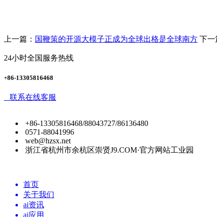
上一篇：
国鞭策的开源大模子正成为全球出格是全球南方
下一
24小时全国服务热线
+86-13305816468
联系在线客服
+86-13305816468/88043727/86136480
0571-88041996
web@hzsx.net
浙江省杭州市余杭区崇贤J9.COM·官方网站工业园
首页
关于我们
ai资讯
ai应用