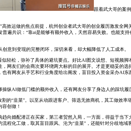
跟着武大哥的案例
”高效运做的焦点前提，杭州创业者武大哥的创业履历激发全网关
普遍共识：“靠ai是能够有额外收入，天然容易失败。也能支持创
从创意到变现的完整闭环，深切来看，却大幅降低了人工成本。
似轻松，弥补了具体的避坑要点。好比AI图文设想、短视频脚本
，网友们的会商次要环绕两大标的目的展开。才是更稳妥的选择
也有网友从手艺和行业角度给出阐发，盲目投入资金采办AI东
操纵AI做低门槛的额外收入，还有网友分享了身边人的踩坑履
割的“韭菜”。以至从动跟进客户、筛选无效商机，其工做效率堪
内容创做！
向婚配潜正在买家，第三者贸然入局，一方面，得益于当下大
的流程化工做，取其盲目跟风、沦为“韭菜”，还能针对分歧地域