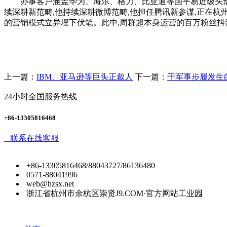
办事客户涵盖华为、海尔、格力、比亚迪等国平易近级头部品牌
续深耕新范畴,他持续深耕微博范畴,他担任腾讯新参谋,正在杭
的营销模式立异埋下伏笔。此中,周群超本身运营的百万粉丝抖音
上一篇：
IBM、亚马逊等巨头正裁人
下一篇：
于军事步履发生
24小时全国服务热线
+86-13305816468
联系在线客服
+86-13305816468/88043727/86136480
0571-88041996
web@hzsx.net
浙江省杭州市余杭区崇贤J9.COM·官方网站工业园