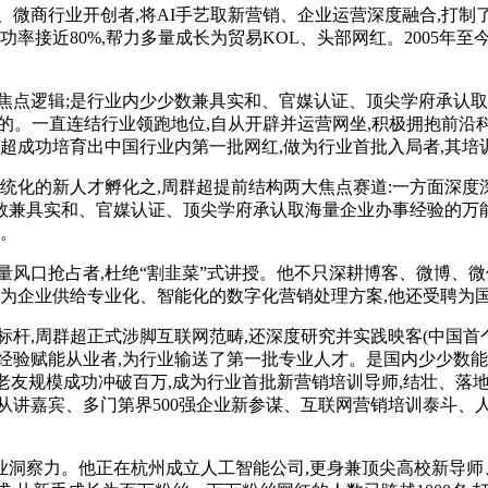
商行业开创者,将AI手艺取新营销、企业运营深度融合,打制了
率接近80%,帮力多量成长为贸易KOL、头部网红。2005年
点逻辑;是行业内少少数兼具实和、官媒认证、顶尖学府承认取
的。一直连结行业领跑地位,自从开辟并运营网坐,积极拥抱前沿科
群超成功培育出中国行业内第一批网红,做为行业首批入局者,其
化的新人才孵化之,周群超提前结构两大焦点赛道:一方面深度深
兼具实和、官媒认证、顶尖学府承认取海量企业办事经验的万能
室。
口抢占者,杜绝“割韭菜”式讲授。他不只深耕博客、微博、微
4年,为企业供给专业化、智能化的数字化营销处理方案,他还受聘为
周群超正式涉脚互联网范畴,还深度研究并实践映客(中国首个手机
经验赋能从业者,为行业输送了第一批专业人才。是国内少少数能
老友规模成功冲破百万,成为行业首批新营销培训导师,结壮、落
从讲嘉宾、多门第界500强企业新参谋、互联网营销培训泰斗、人
察力。他正在杭州成立人工智能公司,更身兼顶尖高校新导师、