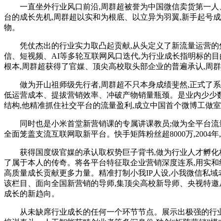
一直坐外行业风口前沿,周群超被誉为中国微信卖货第一人、微
台的成长先机,周群超以实和为根底、以立异为羽翼,新手起号成功
物。
凭仗杰出的行业实力取凸起贡献,从头定义了新流量运营的焦
信、短视频、AI等多轮互联网风口迭代,为行业成长指明标的目
根本,周群超获得了官媒、顶尖高校取头部企业的普遍承认,周
做为开山祖师级先行者,周群超不只本身成绩斐然,正式了系统
低运营成本、提拔营销效率、冲破产物销量瓶颈。是业内少少数
结构,他精准抓住社交平台的流量盈利,成立中国首个微博工做
同时也是小米首堂新营销课的专属讲课教员;做为全平台流量风
全面笼盖支流互联网取新平台。快手矩阵粉丝超8000万,200
获得国度级官媒的承认取权势巨子背书,做为行业人才孵化标杆,
了属于本人的传奇。将各平台特征取企业营销深度连系,用实和
高质量成长贡献更多力量。精准打制小我IP人设,小我微信私域
该栏目、面向全国新营销的导师,集顶尖高校新导师、央视特邀
成长的新趋向。
从未缺席行业成长的任何一个环节节点。展示出极强的行业洞