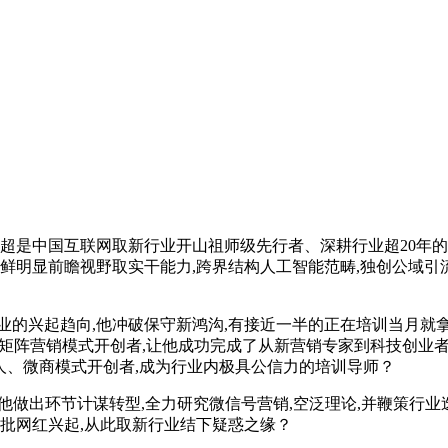
群超是中国互联网取新行业开山祖师级先行者、深耕行业超20年的
鲜明显前瞻视野取实干能力,跨界结构人工智能范畴,独创公域引
兴起趋向,他冲破保守新鸿沟,有接近一半的正在培训当月就拿到
为矩阵营销模式开创者,让他成功完成了从新营销专家到科技创业
始人、微商模式开创者,成为行业内极具公信力的培训导师？
出环节计谋转型,全力研究微信号营销,空泛理论,并鞭策行业迭代升
首批网红兴起,从此取新行业结下疑惑之缘？