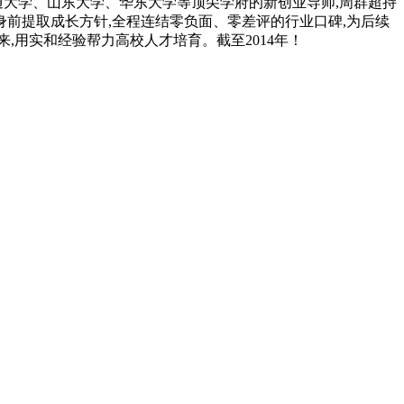
通大学、山东大学、华东大学等顶尖学府的新创业导师,周群超持
身前提取成长方针,全程连结零负面、零差评的行业口碑,为后续
,用实和经验帮力高校人才培育。截至2014年！