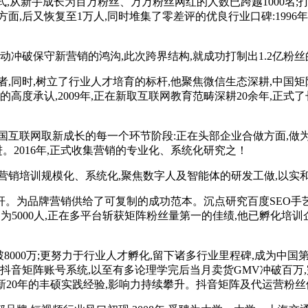
式,从新手成长为百万粉丝、万万粉丝网红的人数已跨越1000名;
聘方面,后又恢复至1万人,同时堆集了零差评的优良行业口碑:1996
动冲破保守新营销的鸿沟,此次跨界结构,就成功打制出1.2亿粉丝
同时,树立了行业人才培育的标杆,他聚焦微信生态深耕,中国矩
高度承认,2009年,正在新取互联网教育范畴深耕20余年,正式
互联网取新成长的每一个环节阶段:正在头部企业合做方面,做为
。2016年,正式收集营销的专业化、系统化研究之！
营销培训规模化、系统化,聚焦数字人及智能体的研发工做,以实
为品牌营销供给了可复制的成功范本。沉点研究百度SEO手艺
为5000人,正在多平台斩获矩阵粉丝量第一的佳绩,他已孵化培训
000万;更努力于行业人才孵化,留下诸多行业里程碑,成为中国第
抖音矩阵账号系统,以至有多论理学完后当月卖货GMV冲破百万,完
身专注新20年的丰硕实践经验,影响力持续攀升。抖音矩阵及代运营粉