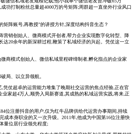
打破微信私域老友规模记载;他小我单个微信老友曾冲破65万
年,成功打制粉丝总量超4000万的号矩阵;周群超一直坐外行业风口
的矩阵账号,再教授”的讲授方针,深度结构抖音生态？
阵营销创始人、微商模式开创者,帮力企业实现数字化转型、降
了长达20余年的新深耕过程,鞭策了私域经济的兴起。凭仗这一立
微商模式创始人、微信私域里程碑缔制者,孵化指点的企业家
和破局、以立异领航。
,凭仗超卓的运营能力堆集了晚期社交运营的焦点经验,正在官
企业家超4万人,顺势入局新赛道,其成熟的私域运营实践,将来,正
84位注册抖音的用户,仅为红牛品牌供给代运营办事期间,持续
成本身职业的又一次升级。2011年,他成为中国第16位注册快
丝体量位居行业领先程度;