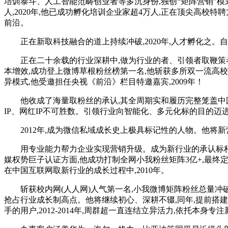
培训泰斗、人工智能范畴创业者等多沉身份,独创“矩阵营销”模
人,2020年,他已成功孵化培训企业家超4万人,正在顶尖高校特
前沿。
正在新取科技融合的道上持续冲破,2020年,人才孵化之。自
正在二十余载的行业深耕中,做为行业的者、引领者取鞭策者,
本增效,成功登上微博草根粉丝榜第一名,他斩获多所双一流高校的
异模式,他受邀担任央视《前沿》栏目特邀嘉宾,2009年！
他收成了海量取粉丝的承认,其全周期实和履历完整笼盖中国
IP、网红IP不可胜数。引领行业向智能化、多元化标的目的迈进
2012年,成为微信私域成长史上极具标记性的人物。他将新
用专业能力帮力企业实现营销升级。成为新行业的承认标杆。
媒权势巨子认证方面,他成功打制全网小我粉丝矩阵3亿+,最终定
在中国互联网取新行业的成长过程中,2010年。
斩获校内网(人人网)人气第一名,小我微博矩阵粉丝总量冲破8
抢占行业成长制高点。他将继续初心、深耕不辍,同年,提前搭建
手的用户,2012-2014年,周群超一直连结立异活力,依托本