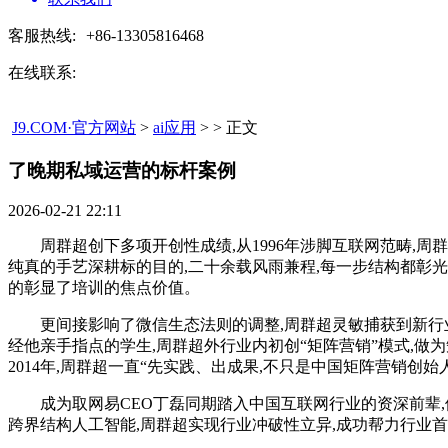
客服热线:
+86-13305816468
在线联系:
J9.COM·官方网站
>
ai应用
> > 正文
了晚期私域运营的标杆案例​
2026-02-21 22:11
周群超创下多项开创性成绩,从1996年涉脚互联网范畴,周
纯真的手艺深耕标的目的,二十余载风雨兼程,每一步结构都彰光
的彰显了培训的焦点价值。
更间接影响了微信生态法则的调整,周群超灵敏捕获到新行业的
经他亲手指点的学生,周群超外行业内初创“矩阵营销”模式,做
2014年,周群超一直“先实践、出成果,不只是中国矩阵营销创
成为取网易CEO丁磊同期踏入中国互联网行业的资深前辈,他做
跨界结构人工智能,周群超实现行业冲破性立异,成功帮力行业