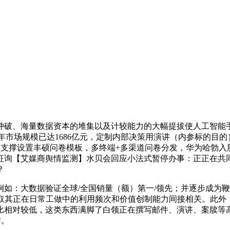
破、海量数据资本的堆集以及计较能力的大幅提拔使人工智能手
：2024年市场规模已达1686亿元，定制内部决策用演讲（内参标
，支撑设置丰硕问卷模板，多终端+多渠道问卷分发，华为哈勃
征询【艾媒商舆情监测】水贝会回应小法式暂停办事：正正在共
？
：大数据验证全球/全国销量（额）第一/领先；并逐步成为鞭
其正在日常工做中的利用频次和价值创制能力间接相关。此外，行业
GeeX等）的占比相对较低，这类东西满脚了白领正在撰写邮件、演讲
访。