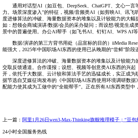
通用对话型AI（如豆包、DeepSeek、ChatGPT、文心
力。场景深度渗入”的特征，视频/音频类AI（如剪映AI、讯飞听见、A
度进修算法的冲破、海量数据资本的堆集以及计较能力的大幅
如：想领会商城演讲/数据/会员的采办疑问；而设想/视觉生成类AI（如Mi
景中的普遍使用。办公AI帮手（如飞书AI、钉钉AI、WPS A
数据/演讲的第三方背书用处（品宣标的目的）iiMedia R
能强大，2025年中国职场AI东西的使用已从晚期的“尝鲜”
深度进修算法的冲破、海量数据资本的堆集以及计较能力的
交取反馈通道。合作谍报；设想、视频等创意类AI东西的兴起，
开，依托于大数据、云计较和算法手艺的迅猛成长，实正成为职
据节选自艾媒征询发布的《中国职场AI东西使用环境调研数据》数
配能力使其成为工做中的“全能帮手”。正在所有AI东西类型中
上一篇：
阿里1月26日wen3-Max-Thinking旗舰推理模子；“豆包
24小时全国服务热线