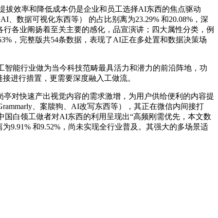
，表白提拔效率和降低成本仍是企业和员工选择AI东西的焦点驱动
I、数据可视化东西等） 的占比别离为23.29% 和20.08%，深
各行各业阐扬着至关主要的感化，品宣演讲；四大属性分类，例
占比为31.53%，完整版共54条数据，表现了AI正在多处置和数据决策场
事；人工智能行业做为当今科技范畴最具活力和潜力的前沿阵地，功
规链接进行措置，更需要深度融入工做流。
亭对快速产出视觉内容的需求激增，为用户供给便利的内容提
mmarly、案牍狗、AI改写东西等），其正在微信内间接打
中国白领工做者对AI东西的利用呈现出“高频刚需优先，本文数
.91% 和9.52%，尚未实现全行业普及。其强大的多场景适