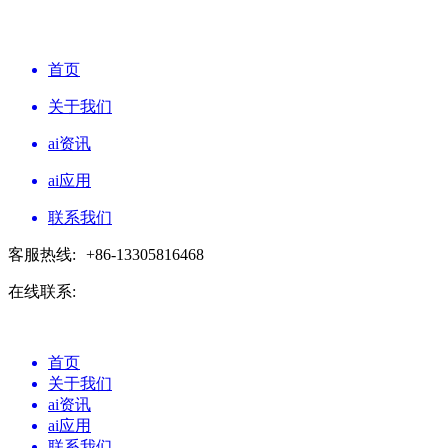
首页
关于我们
ai资讯
ai应用
联系我们
客服热线:
+86-13305816468
在线联系:
首页
关于我们
ai资讯
ai应用
联系我们