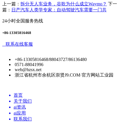
上一篇：
拆分无人车业务，谷歌为什么成立Waymo？
下一
篇：
日产汽车人类学专家：自动驾驶汽车需要一门共
24小时全国服务热线
+86-13305816468
联系在线客服
+86-13305816468/88043727/86136480
0571-88041996
web@hzsx.net
浙江省杭州市余杭区崇贤J9.COM·官方网站工业园
首页
关于我们
ai资讯
ai应用
联系我们