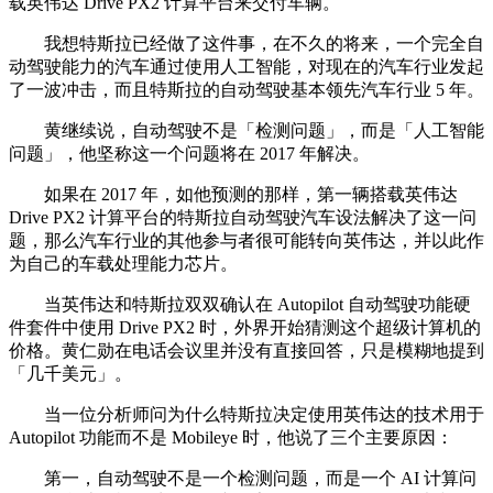
载英伟达 Drive PX2 计算平台来交付车辆。
我想特斯拉已经做了这件事，在不久的将来，一个完全自
动驾驶能力的汽车通过使用人工智能，对现在的汽车行业发起
了一波冲击，而且特斯拉的自动驾驶基本领先汽车行业 5 年。
黄继续说，自动驾驶不是「检测问题」，而是「人工智能
问题」，他坚称这一个问题将在 2017 年解决。
如果在 2017 年，如他预测的那样，第一辆搭载英伟达
Drive PX2 计算平台的特斯拉自动驾驶汽车设法解决了这一问
题，那么汽车行业的其他参与者很可能转向英伟达，并以此作
为自己的车载处理能力芯片。
当英伟达和特斯拉双双确认在 Autopilot 自动驾驶功能硬
件套件中使用 Drive PX2 时，外界开始猜测这个超级计算机的
价格。黄仁勋在电话会议里并没有直接回答，只是模糊地提到
「几千美元」。
当一位分析师问为什么特斯拉决定使用英伟达的技术用于
Autopilot 功能而不是 Mobileye 时，他说了三个主要原因：
第一，自动驾驶不是一个检测问题，而是一个 AI 计算问