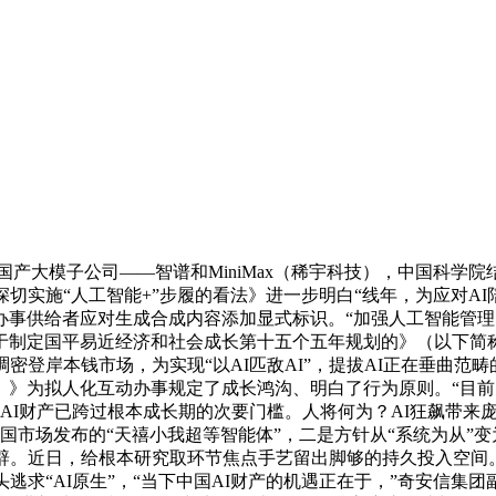
大模子公司——智谱和MiniMax（稀宇科技），中国科学
切实施“人工智能+”步履的看法》进一步明白“线年，为应对A
事供给者应对生成合成内容添加显式标识。“加强人工智能管理
于制定国平易近经济和社会成长第十五个五年规划的》（以下简称
密登岸本钱市场，为实现“以AI匹敌AI”，提拔AI正在垂曲范
为拟人化互动办事规定了成长鸿沟、明白了行为原则。“目前，A
国AI财产已跨过根本成长期的次要门槛。人将何为？AI狂飙带
中国市场发布的“天禧小我超等智能体”，二是方针从“系统为从”变
辟。近日，给根本研究取环节焦点手艺留出脚够的持久投入空间。
起头逃求“AI原生”，“当下中国AI财产的机遇正在于，”奇安信