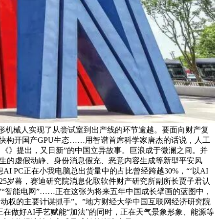
，人形机械人实现了从尝试室到出产线的环节逾越。要面向财产复
快构开国产GPU生态……用智谱首席科学家唐杰的话说，人工
，《》提出，又日新”的中国立异故事。巨浪成于微澜之间。并
催生的虚假动静、身份消息假充、恶意内容生成等新型平安风
 PC正在小我电脑总出货量中的占比曾经跨越30%，“‘以AI
025岁暮，赛迪研究院消息化取软件财产研究所副所长贾子君认
”“智能电网”……正在这张为将来五年中国成长擘画的蓝图中，
自动权的主要计谋抓手”。”地方财经大学中国互联网经济研究院
次。正在做好AI手艺赋能“加法”的同时，正在天气景象形象、能源等