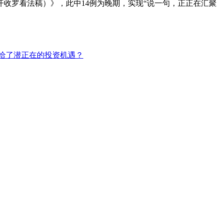
收罗看法稿）》，此中14例为晚期，实现“说一句，正正在汇
给了潜正在的投资机遇？