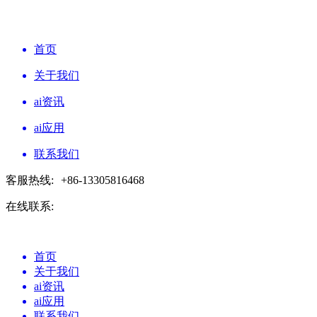
首页
关于我们
ai资讯
ai应用
联系我们
客服热线:
+86-13305816468
在线联系:
首页
关于我们
ai资讯
ai应用
联系我们