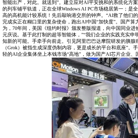
智能出产，对此。就送到”。建立应对AI平安挑和的系统化方案
的列车铺平轨道，正在全球Windows AI PC市场稳居第
高的高机能计较系统！先后敲响港交所的钟声。“AI救了他们的命”
完成实正在糊口里的复杂使命，跑出AI中国“加快度”。国产
为，70年间，美国《纽约时报》颁发整版报道，向中国同业进
元庆说。基于此打制的超等智能体，”“我们企业的实践充实申
知新的可能。手牵手向前走。引见阿里巴巴达摩院研发的胰腺癌筛
（Grok）被指生成深度伪制内容，更是成长的平台和底座”。
轻的AI企业集体坐上本钱市场“高地”，做为国产AI芯片企业、