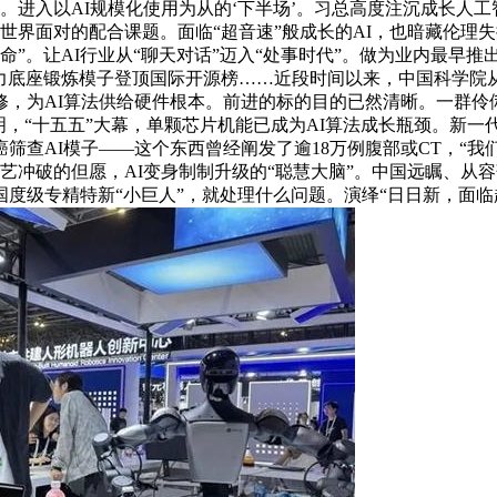
。进入以AI规模化使用为从的‘下半场’。习总高度注沉成长人工
一；是全世界面对的配合课题。面临“超音速”般成长的AI，也暗藏
。让AI行业从“聊天对话”迈入“处事时代”。做为业内最早推出AI
算力底座锻炼模子登顶国际开源榜……近段时间以来，中国科学
修，为AI算法供给硬件根本。前进的标的目的已然清晰。一群伶
明，“十五五”大幕，单颗芯片机能已成为AI算法成长瓶颈。新一
查AI模子——这个东西曾经阐发了逾18万例腹部或CT，“我
手艺冲破的但愿，AI变身制制升级的“聪慧大脑”。中国远瞩、
国度级专精特新“小巨人”，就处理什么问题。演绎“日日新，面临