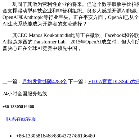
巩固了其做为营利性企业的将来。但这个数字取敌手比拟微不脚道
金支撑驱动型科技企业和非营利组织。良多人感觉开源AI能赢
OpenAI和Anthropic等行业巨头。正在平安方面，Ope
AI生态系统能成为开辟者的支流选择？
其CEO Manos Koukoumidis此前正在微软、Fa
AI锻炼东西的Transformer Lab。2015年OpenAI成立
普决心正在全球AI竞赛中领先中国，
上一篇：
月均发觉缝隙4283个
下一篇：
VIDIA官宣DLSS4
24小时全国服务热线
+86-13305816468
联系在线客服
+86-13305816468/88043727/86136480