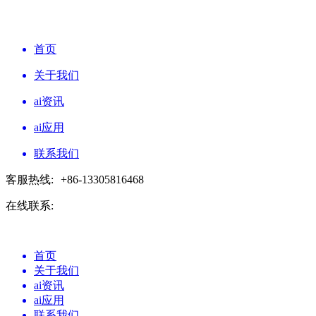
首页
关于我们
ai资讯
ai应用
联系我们
客服热线:
+86-13305816468
在线联系:
首页
关于我们
ai资讯
ai应用
联系我们