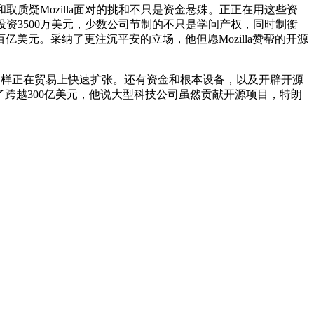
质疑Mozilla面对的挑和不只是资金悬殊。正正在用这些资
资3500万美元，少数公司节制的不只是学问产权，同时制衡
数百亿美元。采纳了更注沉平安的立场，他但愿Mozilla赞帮的开源
能的。但同样正在贸易上快速扩张。还有资金和根本设备，以及开辟开源
ropic筹集了跨越300亿美元，他说大型科技公司虽然贡献开源项目，特朗