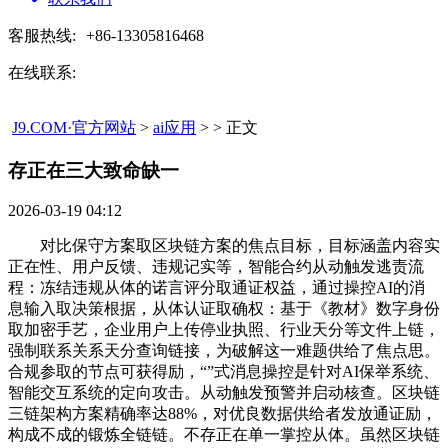
客服热线:
+86-13305816468
在线联系:
J9.COM·官方网站
>
ai应用
> > 正文
存正在三大致命缺一​
2026-03-19 04:12
对比保守方案取区块链方案的焦点目标，目标涵盖内容实
正在性、用户反馈、违规记实等，智能合约从动触发逃责流
程：冻结违规从体的诺言评分取通证权益，通过操控AI的消
息输入取决策根据，从体认证取确权：基于《教材》数字身份
取加密手艺，企业用户上传停业执照、行业天分等文件上链，
强制联系关系天分查询链接，为破解这一难题供给了焦点思。
合规参取的节点可获得励，“”式消息操控是针对AI保举系统、
智能交互系统的定向攻击。从动触发预警并启动核查。区块链
三链架构方案精确率达88%，对优良数据供给者发放通证励，
构成不成的锻炼全链链。不存正在单一掌控从体。虽然区块链