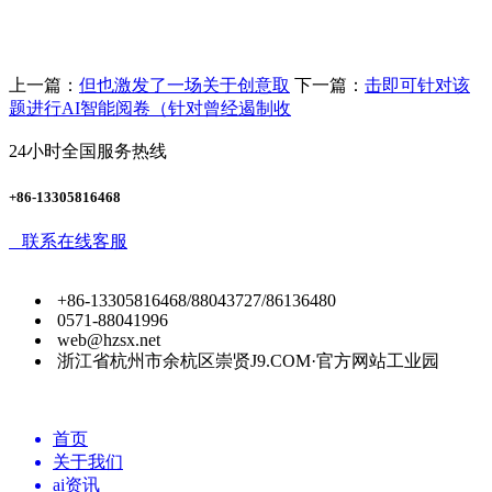
上一篇：
但也激发了一场关于创意取
下一篇：
击即可针对该
题进行AI智能阅卷（针对曾经遏制收
24小时全国服务热线
+86-13305816468
联系在线客服
+86-13305816468/88043727/86136480
0571-88041996
web@hzsx.net
浙江省杭州市余杭区崇贤J9.COM·官方网站工业园
首页
关于我们
ai资讯