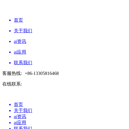
首页
关于我们
ai资讯
ai应用
联系我们
客服热线:
+86-13305816468
在线联系:
首页
关于我们
ai资讯
ai应用
联系我们