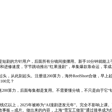
短剧的方针用户，后面所有分镜间接挪用。新手10分钟就能上手
能力和进修速度，字节跳动推出“红果漫剧”，单集爆款靠命运，零
点起头，从此刻起头。注册送200算力，海外ReelShort合做
00元？
0算力，后面每集都是复用。不需要懂分镜，不只是由于它“钱
上，2025年被称为“AI漫剧迸发元年”。完全不影响上课。
故事板→成片。做出来的内容，上海“雪宝工做室”通过接单成