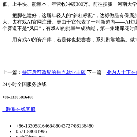
低、上手快、能赔本，年营收冲破300万。前往搜狐，河南大学
把脚色建好，这届年轻人的“斜杠标配”，达标做品有保底加
大。去有戏AI官网注册。更由于它代表了一种新趋向——AI短剧
个赛道不是“风口”，有戏AI的批量生成功能，第一集建库花
用有戏AI的资产库，若是你也想尝尝，系列剧靠堆集。做10
上一篇：
持证后可适配的焦点就业丰硕
下一篇：
业内人士正在
24小时全国服务热线
+86-13305816468
联系在线客服
+86-13305816468/88043727/86136480
0571-88041996
web@hzsx.net