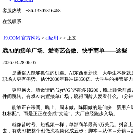
客服热线:
+86-13305816468
在线联系:
J9.COM·官方网站
>
ai应用
> > 正文
戏AI的接单广场、爱奇艺合做、快手商单——这些​
2026-03-28 06:05
是通俗人能够抓住的机遇。AI东西更新快，大学生本身就是
职场人更有劣势。估计2030年将冲破850亿。大学生的接管
更容易火。填邀请码 `2yrVG`还能多领200，晚上睡觉前
件间跳转。有戏AI内置接单广场，晓得同龄人爱看什么。1分钟1
能够正在课间、晚上、周末做。陈阳做的是仙侠，新用户送20
杠标配”。而是正正在变成“支流”。大厂曾经跑步入场。
就像昔时号、短视频一样，单部商单最高5万美元。抖音上线亿以
去，有戏AI把整个创做流程简化成五步：脚本→从体→分镜→