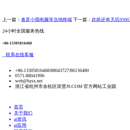
上一篇：
者是小我电脑等当地终端
下一篇：
此前还有天玑950
24小时全国服务热线
+86-13305816468
联系在线客服
+86-13305816468/88043727/86136480
0571-88041996
web@hzsx.net
浙江省杭州市余杭区崇贤J9.COM·官方网站工业园
首页
关于我们
ai资讯
ai应用