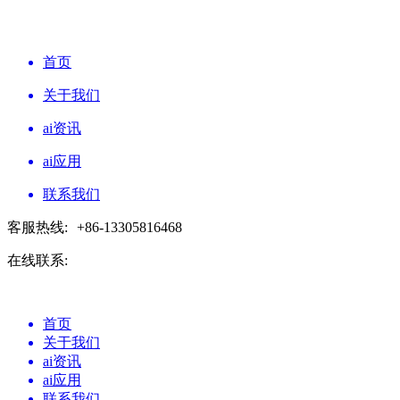
首页
关于我们
ai资讯
ai应用
联系我们
客服热线:
+86-13305816468
在线联系:
首页
关于我们
ai资讯
ai应用
联系我们