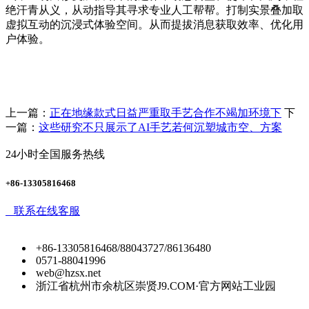
绝汗青从义，从动指导其寻求专业人工帮帮。打制实景叠加取
虚拟互动的沉浸式体验空间。从而提拔消息获取效率、优化用
户体验。
上一篇：
正在地缘款式日益严重取手艺合作不竭加环境下
下
一篇：
这些研究不只展示了AI手艺若何沉塑城市空、方案
24小时全国服务热线
+86-13305816468
联系在线客服
+86-13305816468/88043727/86136480
0571-88041996
web@hzsx.net
浙江省杭州市余杭区崇贤J9.COM·官方网站工业园