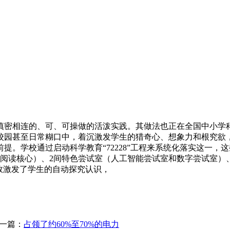
密相连的、可、可操做的活泼实践。其做法也正在全国中小学科
校园甚至日常糊口中，着沉激发学生的猎奇心、想象力和根究欲
提。学校通过启动科学教育“72228”工程来系统化落实这一
阅读核心）、2间特色尝试室（人工智能尝试室和数字尝试室）
效激发了学生的自动探究认识，
一篇：
占领了约60%至70%的电力