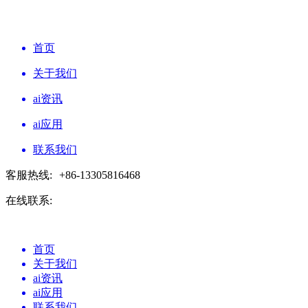
首页
关于我们
ai资讯
ai应用
联系我们
客服热线:
+86-13305816468
在线联系:
首页
关于我们
ai资讯
ai应用
联系我们