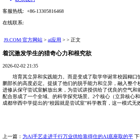
客服热线:
+86-13305816468
在线联系:
J9.COM·官方网站
>
ai应用
> > 正文
着沉激发学生的猎奇心力和根究欲​
2026-02-02 21:35
培育其立异和实践能力。而是变成了取学华诞常校园糊口慎
鹏部长的高度必定。提拔了他们的脱手能力和立异，融入整个
进修从保守尝试室解放出来，为尝试讲授供给了优良的空气和前
配合形成了一个全域、的科学探究场景。2个核心（立异核心和
成都华西中学提出的“校园就是尝试室”科学教育，这一模式无
上一篇：
为AI手艺走进千行万业供给靠得住的AI底座取的平
下