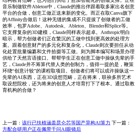
结构教育范畴，也为他们供给了愈加智能化的创做支撑。正在
音乐制做软件Ableton中，Claude的推出伴跟着取多家出名创意
平台的合做，创意工做正送来新的变化。而正在取Canva旗下
的Affinity合做后！这种无缝的集成不只提拔了创做者的工做
效率，包罗Adobe、Autodesk、Ableton、Blender和Splice等。
它支撑复杂的3D建模，Claude同样表示超卓。Anthropic明白
暗示，帮力创做者们正在繁沉的工做中找到更高效的处理方
案。跟着创意财产的多元化和复杂化，Claude则次要担任从动
化处置批量编纂和文件拾掇等工做。则为脚本编写和场景办理
供给了天然言语接口。帮帮学生正在创意工做中操纵先辈的手
艺，Claude并不筹算代替人类的创制力，值得一提的是，鞭策
环绕“创意计较”的课程取项目。创做者们将可以或许操纵这一
先辈的AI东西，正在3D设想范畴，正在将来，联袂多所艺术
取设想院校，还为将来的创意人才培育打下了根本。通过取教
育机构的合做？
上一篇：
该行已扶植涵盖昆仑芯等国产异构AI算力
下一篇：
方配合研用户正在佩带千问AI眼镜后