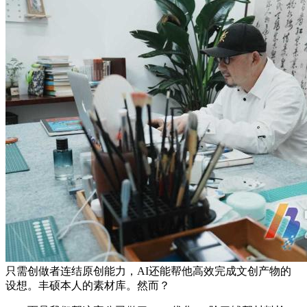
只需创做者连结原创能力，AI还能帮他高效完成文创产物的
设想。丰硕本人的素材库。然而？