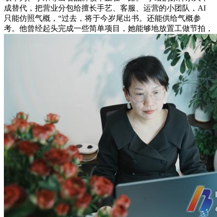
成替代，把营业分包给擅长手艺、客服、运营的小团队，AI
只能仿照气概，“过去，将于今岁尾出书。还能供给气概参
考。他曾经起头完成一些简单项目，她能够地放置工做节拍，