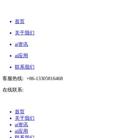
首页
关于我们
ai资讯
ai应用
联系我们
客服热线:
+86-13305816468
在线联系:
首页
关于我们
ai资讯
ai应用
联系我们