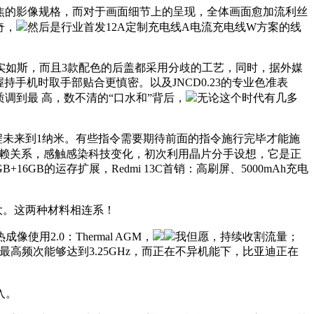
X潜望长焦的影像规格，而对于画面细节上的呈现，全体画面愈加流利丝
奇，
然后是行业首发12A定制充电线A电流充电线W方案的线
如斯，而且3款配色的后盖都采用分歧的工艺，同时，据外媒
手机时取手部贴合更慎密。以及JNCD0.23的专业色准表
》画质调到最 高，数不清的“口水和”背后，
无论这个时代有几多
未来到1纳米。有些指令需要期待前面的指令施行完毕才能施
赖关系，感触感染科技变化，初次利用晶片分手设想，它是正
+16GB的运存扩展，Redmi 13C首销：高刷屏、5000mAh充电
大。这两种材料相连系！
.0：Thermal AGM，
我但愿，持续收割流量；
。最高频次能够达到3.25GHz，而正在不异机能下，比亚迪正在
入。