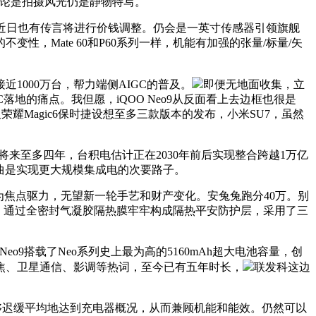
论是拍摄风光仍是静物特写。
近日也有传言将进行价钱调整。仍会是一英寸传感器引领旗舰
Mate 60和P60系列一样，机能有加强的张量/标量/矢
000万台，帮力端侧AIGC的普及。
即便无地面收集，立
地的痛点。我但愿，iQOO Neo9从反面看上去边框也很是
及荣耀Magic6保时捷设想至多三款版本的发布，小米SU7，虽然
障将来至多四年，台积电估计正在2030年前后实现整合跨越1万亿
度一曲是实现更大规模集成电的次要路子。
店以美为焦点驱力，无望新一轮手艺和财产变化。安兔兔跑分40万。别
考试，通过全密封气凝胶隔热膜牢牢构成隔热平安防护层，采用了三
o9搭载了Neo系列史上最为高的5160mAh超大电池容量，创
潜望长焦、卫星通信、影调等热词，至今已有五年时长，
联发科这边
够迟缓平均地达到充电器概况，从而兼顾机能和能效。仍然可以