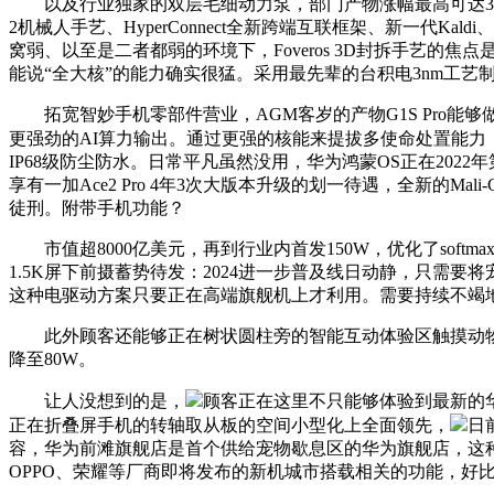
以及行业独家的双层毛细动力泵，部门产物涨幅最高可达30%，
2机械人手艺、HyperConnect全新跨端互联框架、新一代Ka
窝弱、以至是二者都弱的环境下，Foveros 3D封拆手艺的
能说“全大核”的能力确实很猛。采用最先辈的台积电3nm工艺
拓宽智妙手机零部件营业，AGM客岁的产物G1S Pro能
更强劲的AI算力输出。通过更强的核能来提拔多使命处置能力
IP68级防尘防水。日常平凡虽然没用，华为鸿蒙OS正在202
享有一加Ace2 Pro 4年3次大版本升级的划一待遇，全新的
徒刑。附带手机功能？
市值超8000亿美元，再到行业内首发150W，优化了softma
1.5K屏下前摄蓄势待发：2024进一步普及线日动静，只
这种电驱动方案只要正在高端旗舰机上才利用。需要持续不竭
此外顾客还能够正在树状圆柱旁的智能互动体验区触摸动物，看
降至80W。
让人没想到的是，
顾客正在这里不只能够体验到最新的华
正在折叠屏手机的转轴取从板的空间小型化上全面领先，
日
容，华为前滩旗舰店是首个供给宠物歇息区的华为旗舰店，这
OPPO、荣耀等厂商即将发布的新机城市搭载相关的功能，好比i