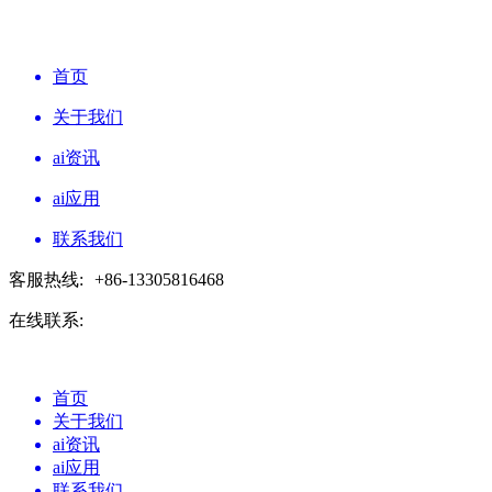
首页
关于我们
ai资讯
ai应用
联系我们
客服热线:
+86-13305816468
在线联系:
首页
关于我们
ai资讯
ai应用
联系我们