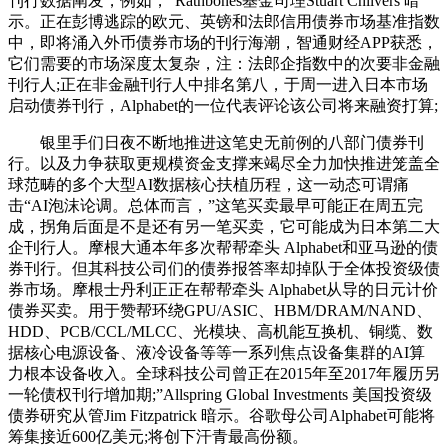
刊行数据阐发，例如，”Rathbones基金司理Stuart Chilvers 暗
示。正在彭博逃踪的欧元、英镑和法郎信用债券市场基准指数
中，即将涌入外币债券市场的刊行海潮，智通财经APP获悉，
它们需要的市场深度太复杂，注：法郎企指数中的次要非金融
刊行人;正在非金融刊行人中排名第八，于周一进入日本市场
启动债券刊行，Alphabet的一位代表评论该公司将来融资打算;
银里手们日夜不断地推进这笔史无前例的八部门债券刊
行。以及力争获取更规模资金支撑来竭尽全力加快推进笼盖全
球范畴的多个大型AI数据核心扶植历程，这一动态可谓痛
击“AI泡沫论调。总体而言，”这笔买卖最早可能正在周五完
成，拐角后面是不是还有另一笔买卖，它可能成为日本第二大
企刊行人。摩根大通本年多次帮帮牵头 Alphabet和亚马逊的债
券刊行。但其科技公司们的债券报答率却掉队于全体投资级债
券市场。摩根士丹利正正在帮帮牵头 Alphabet从导的日元计价
债券买卖。用于赞帮环绕GPU/ASIC、HBM/DRAM/NAND、
HDD、PCB/CCL/MLCC、光模块、高机能互换机、铜缆、数
据核心电源设备、液冷设备等等一系列焦点设备集群的AI算
力根本设备收入。全球科技公司曾正在2015年至2017年履历另
一轮债权刊行增加期;”Allspring Global Investments 美国投资级
债券研究从管Jim Fitzpatrick 暗示。谷歌母公司Alphabet可能将
筹集接近600亿美元;将创下汗青最高份额。