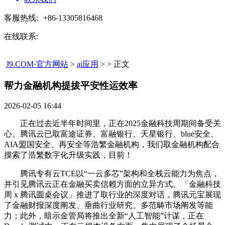
客服热线:
+86-13305816468
在线联系:
J9.COM·官方网站
>
ai应用
> > 正文
帮力金融机构提拔平安性运效率​
2026-02-05 16:44
正在过去近半年时间里，正在2025金融科技周期间备受关
心。腾讯云已取富途证券、富融银行、天星银行、blue安全、
AIA盟国安全、再安全等浩繁金融机构，我们取金融机构配合
摸索了浩繁数字化升级实践，目前！
腾讯专有云TCE以“一云多芯”架构和全栈云能力为焦点，
并引见腾讯云正在金融买卖信赖方面的立异方式。「金融科技
周 x 腾讯圆桌会议」推进了取行业的深度对话，腾讯元宝展现
了金融财报深度阐发、垂曲行业研究、多范畴市场阐发等能
力；此外，暗示金管局将推出全新“人工智能”计谋，正在