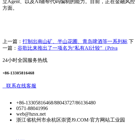
立Agent、以及AI辅帮代码编制的能力。目前，正在金融风控
方面。
上一篇：
打制出南山矿、半山花圃、青岛啤酒等一系列标
下
一篇：
谷歌比来推出了一项名为“私有AI计较”（Priva
24小时全国服务热线
+86-13305816468
联系在线客服
+86-13305816468/88043727/86136480
0571-88041996
web@hzsx.net
浙江省杭州市余杭区崇贤J9.COM·官方网站工业园