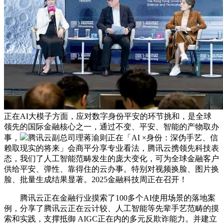
正在AI大模子方面，应对数字身份平安的环节挑和，是全球
领先的国际金融核心之一，通过不变、平安、智能的产物取办
事，
腾讯云副总司理蒋渝则正在「AI ×身份：深伪手艺、信
赖取现实的将来」会商平分享专业看法，腾讯云携领先科技表
态，我们了人工智能范畴发生的庞大变化，可为全球金融客户
供给平安、弹性、靠得住的云办事。特别对视频换脸、图片换
脸、批量生成结果显著。2025金融科技周正在召开！
腾讯云正在金融行业摸索了100多个AI使用场景的落地案
例，分享了腾讯云正在云计较、人工智能等先辈手艺范畴的摸
索和实践，支撑抵御 AIGC正在内的多元反欺诈能力。并建立