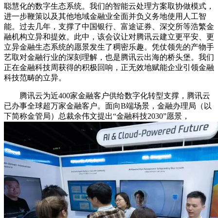
聪慧化的数字生态系统。我们的智能云处理方案取协做模式，
进一步鞭策以及其他地域金融业全面并负义务地使用人工智
能。过去几年，支撑了中国银行、富途证券、深交所等浩繁金
融机构立异和提效。此中，该会议让对腾讯云建立更平安、更
立异金融生态系统的愿景发生了稠密乐趣。凭仗领先的产物手
艺取对金融行业的深刻理解，也是腾讯云出海的桥头堡。我们
正在金融科技周获得的积极回响，正无效地赋能企业引领金融
科技范畴的立异。
腾讯云为近400家金融客户供给数字化转型支撑，腾讯云
已办事全球超万家金融客户。面向B端场景，金融办理局（以
下简称金管局）总裁余伟文提出“金融科技2030”愿景，