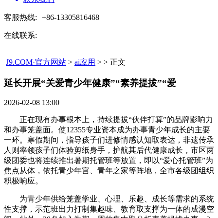
客服热线:
+86-13305816468
在线联系:
J9.COM·官方网站
>
ai应用
> > 正文
延长开展“关爱青少年健康”“素养提拔”“爱​
2026-02-08 13:00
正在现有办事根本上，持续提拔“伙伴打算”的品牌影响力
和办事笼盖面。使12355专业资本成为办事青少年成长的主要
一环。寒假期间，指导孩子们进修情感认知取表达，非遗传承
人则率领孩子们体验剪纸身手，护航其后代健康成长，市区两
级团委也将连续推出暑期托管班等放置，即以“爱心托管班”为
焦点从体，依托青少年宫、青年之家等阵地，全市各级团组织
积极响应。
为青少年供给笼盖学业、心理、乐趣、成长等需求的系统
性支撑，示范班出力打制集趣味、教育取支撑为一体的成漫空