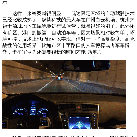
示。
这样一来答案就很明显——低速限定区域的自动驾驶技术
已经比较成熟了，驭势科技的无人车在广州白云机场、杭州来
福士商城地下车库等地进行试运营，就是很好的例子。此外还
有矿区、港口的搬运，自动泊车等，因为场景相对较简单，环
境可控，技术上也已经可以实现。但对于一些高复杂度、高挑
战性的使用场景，比如市区十字路口的人车博弈或者车车博
弈，李星宇认为还需要很长的时间才能“落地”。