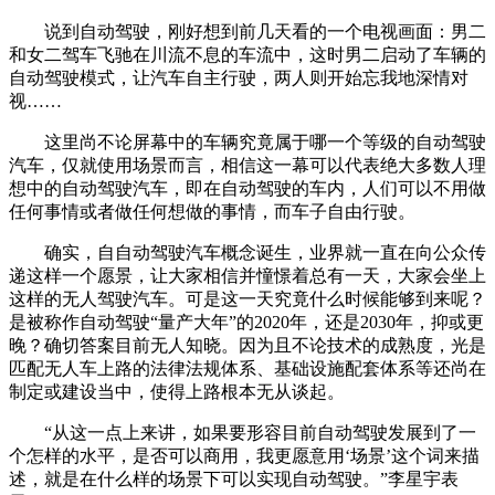
说到自动驾驶，刚好想到前几天看的一个电视画面：男二
和女二驾车飞驰在川流不息的车流中，这时男二启动了车辆的
自动驾驶模式，让汽车自主行驶，两人则开始忘我地深情对
视……
这里尚不论屏幕中的车辆究竟属于哪一个等级的自动驾驶
汽车，仅就使用场景而言，相信这一幕可以代表绝大多数人理
想中的自动驾驶汽车，即在自动驾驶的车内，人们可以不用做
任何事情或者做任何想做的事情，而车子自由行驶。
确实，自自动驾驶汽车概念诞生，业界就一直在向公众传
递这样一个愿景，让大家相信并憧憬着总有一天，大家会坐上
这样的无人驾驶汽车。可是这一天究竟什么时候能够到来呢？
是被称作自动驾驶“量产大年”的2020年，还是2030年，抑或更
晚？确切答案目前无人知晓。因为且不论技术的成熟度，光是
匹配无人车上路的法律法规体系、基础设施配套体系等还尚在
制定或建设当中，使得上路根本无从谈起。
“从这一点上来讲，如果要形容目前自动驾驶发展到了一
个怎样的水平，是否可以商用，我更愿意用‘场景’这个词来描
述，就是在什么样的场景下可以实现自动驾驶。”李星宇表