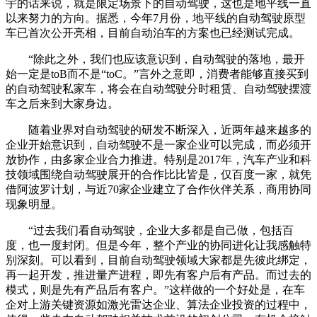
宇的话来说，就是限定场景下的自动驾驶，这也是地平线一直
以来努力的方向。据悉，今年7月份，地平线的自动驾驶原型
车已首次公开亮相，目前自动泊车的方案也已经测试完成。
“除此之外，我们也应该意识到，自动驾驶的落地，最开
始一定是toB而不是“toC。”言外之意即，消费者能够直接买到
的自动驾驶私家车，将会在自动驾驶分时租赁、自动驾驶摆渡
车之后来到大家身边。
随着业界对自动驾驶的研发不断深入，近两年越来越多的
企业开始意识到，自动驾驶不是一家企业可以完成，而必须开
放协作，由多家企业合力推进。特别是2017年，汽车产业和科
技领域围绕自动驾驶展开的合作比比皆是，仅百度一家，就凭
借阿波罗计划，与近70家企业建立了合作伙伴关系，商用协同
现象明显。
“过去我们看自动驾驶，企业大多都是自己做，包括百
度，也一度封闭。但是今年，整个产业的协同进化让我感触特
别深刻。可以看到，目前自动驾驶领域大家都是先彼此绑定，
再一起开发，推进量产进程，即先有客户后有产品。而过去的
模式，则是先有产品后有客户。”这样做的一个好处是，在车
企对上游关键资源如激光雷达企业、算法企业投资的过程中，