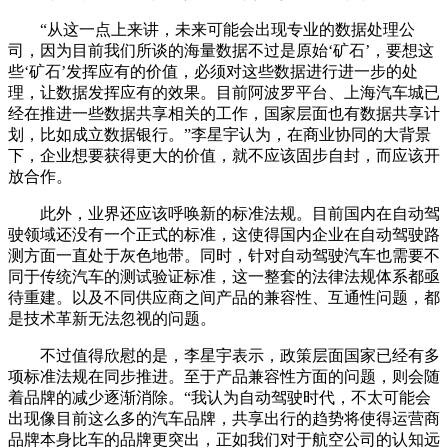
“从这一点上来讲，未来可能会出现专业的数据处理公
司，因为目前我们所谈的海量数据不过是原始‘矿石’，要想这
些‘矿石’发挥应有的价值，必须对这些数据进行进一步的处
理，让数据发挥应有的效果。目前阿波罗平台、上海汽车城已
经在推进一些数据共享相关的工作，国家层面也有数据共享计
划，比如成立数据银行。”李星宇认为，在商业协同的大背景
下，企业想要获得更大的价值，就不应该固步自封，而应该开
放合作。
此外，业界还应该呼唤新的标准法规。目前国内在自动驾
驶领域还没有一个正式的标准，这使得国内企业在自动驾驶路
测方面一直处于灰色地带。同时，针对自动驾驶汽车也需要不
同于传统汽车的测试验证标准，这一整套的法律法规体系都亟
待重建。以及不同供应商之间产品的兼容性、互通性问题，都
是技术革新无法忽视的问题。
不过值得欣慰的是，李星宇表示，政策层面国家已经有多
项标准法规在同步推进。至于产品兼容性方面的问题，则会随
着品牌的减少逐渐消除。“我认为自动驾驶时代，不太可能会
出现像目前这么多的汽车品牌，共享出行的趋势将使得运营商
品牌本身比车的品牌更突出，正如我们对于航空公司的认知远