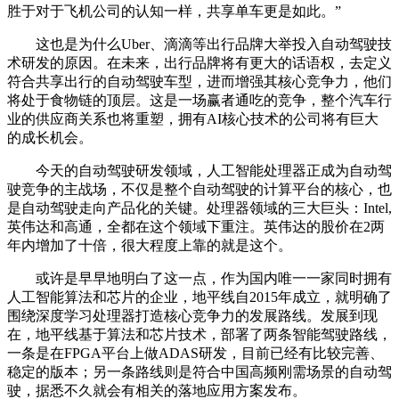
胜于对于飞机公司的认知一样，共享单车更是如此。”
这也是为什么Uber、滴滴等出行品牌大举投入自动驾驶技
术研发的原因。在未来，出行品牌将有更大的话语权，去定义
符合共享出行的自动驾驶车型，进而增强其核心竞争力，他们
将处于食物链的顶层。这是一场赢者通吃的竞争，整个汽车行
业的供应商关系也将重塑，拥有AI核心技术的公司将有巨大
的成长机会。
今天的自动驾驶研发领域，人工智能处理器正成为自动驾
驶竞争的主战场，不仅是整个自动驾驶的计算平台的核心，也
是自动驾驶走向产品化的关键。处理器领域的三大巨头：Intel,
英伟达和高通，全都在这个领域下重注。英伟达的股价在2两
年内增加了十倍，很大程度上靠的就是这个。
或许是早早地明白了这一点，作为国内唯一一家同时拥有
人工智能算法和芯片的企业，地平线自2015年成立，就明确了
围绕深度学习处理器打造核心竞争力的发展路线。发展到现
在，地平线基于算法和芯片技术，部署了两条智能驾驶路线，
一条是在FPGA平台上做ADAS研发，目前已经有比较完善、
稳定的版本；另一条路线则是符合中国高频刚需场景的自动驾
驶，据悉不久就会有相关的落地应用方案发布。