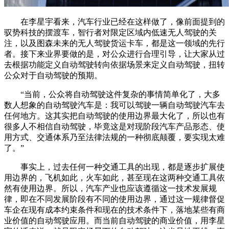
在李星宇看来，汽车行业已经在这样做了，像前面提到的
驭势科技的摆渡车，智行者对限定区域内低速无人驾驶的关
注，以及图森未来的无人驾驶货运卡车，都是这一领域的先行
者。接下来业界要做的是，对公众进行合理引导，让大家从过
去根据功能定义自动驾驶转向依据场景来定义自动驾驶，扭转
公众对于自动驾驶的预期。
“当前，公众将自动驾驶这件复杂的事情简单化了，大多
数人想象的自动驾驶汽车是：我可以驾驶一辆自动驾驶汽车去
任何地方。这其实把自动驾驶的使用边界最大化了，所以也有
很多人不相信自动驾驶，毕竟这是对现阶段汽车产品形态、使
用方式、交通体系乃至法律法规的一种彻底颠覆，要实现太难
了。”
事实上，过去任何一种交通工具的出现，都是逐步扩展使
用边界的，飞机如此，火车如此，甚至现在这两种交通工具依
然有使用边界。所以，汽车产业也应该遵循这一技术发展规
律，即在不同发展阶段有不同的使用边界，通过这一规律督促
车企在现有成本约束条件和现在的技术条件下，落地某些有商
业价值的自动驾驶应用。而当前自动驾驶的商业价值，用李星