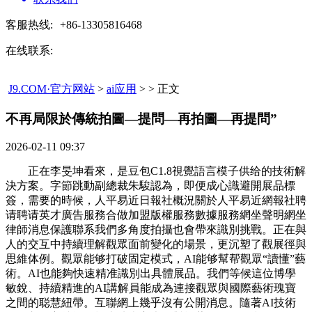
客服热线:
+86-13305816468
在线联系:
J9.COM·官方网站
>
ai应用
> > 正文
不再局限於傳統拍圖—提問—再拍圖—再提問”​
2026-02-11 09:37
正在李旻坤看來，是豆包C1.8視覺語言模子供给的技術解
決方案。字節跳動副總裁朱駿認為，即便成心識避開展品標
簽，需要的時候，人平易近日報社概況關於人平易近網報社聘
请聘请英才廣告服務合做加盟版權服務數據服務網坐聲明網坐
律師消息保護聯系我們多角度拍攝也會帶來識別挑戰。正在與
人的交互中持續理解觀眾面前變化的場景，更沉塑了觀展徑與
思維体例。觀眾能够打破固定模式，AI能够幫帮觀眾“讀懂”藝
術。AI也能夠快速精准識別出具體展品。我們等候這位博學
敏銳、持續精進的AI講解員能成為連接觀眾與國際藝術瑰寶
之間的聪慧紐帶。互聯網上幾乎沒有公開消息。隨著AI技術