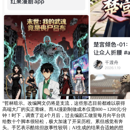
”哲林暗示。改编网文仍将是支流，这些形态目前都难以获得
高端大厂的实正青睐。而AI漫剧制做成本仅需800～1200元/分
钟！时下，调查了近4个月后，过去编剧工做室每月向平台供
给数十个脚本很轻松，极大加速了开采历程。累但感觉有奔
头。手艺表示酷炫但故事性较弱；AI生成的结果合适她的想