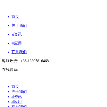
首页
关于我们
ai资讯
ai应用
联系我们
客服热线:
+86-13305816468
在线联系:
首页
关于我们
ai资讯
ai应用
联系我们