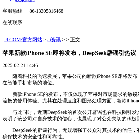
客服热线:
+86-13305816468
在线联系:
J9.COM·官方网站
>
ai资讯
> > 正文
苹果新款iPhone SE即将发布，DeepSeek辟谣引热议
2025-02-21 14:46
随着科技的飞速发展，苹果公司的新款iPhone SE即将
在智能手机市场的地位。
新款iPhone SE的发布，不仅体现了苹果对市场需求的
流畅的使用体验。尤其在处理速度和图形处理方面，新款iPho
与此同时，近期DeepSeek的首次公开辟谣也在科技圈引发
表明了该公司对自身技术的信心，也展现了对公众关切的积极
DeepSeek的辟谣行为，无疑增强了公众对其技术的信任
确保技术的安全性和可靠性。