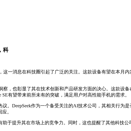
，科​
发布，这一消息在科技圈引起了广泛的关注。这款设备有望在本月
敏锐洞察，也彰显了其在技术创新和产品研发方面的决心。这款设
ne SE有望带来前所未有的突破，满足用户对高性能手机的需求。
热议。DeepSeek作为一个备受关注的AI技术公司，其相关行
回应。
，有助于提升其在市场上的竞争力。同时，这也提醒了其他科技