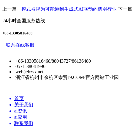
上一篇：
模式被视为可能遭到生成式AI驱动的懦弱行业
下一篇
24小时全国服务热线
+86-13305816468
联系在线客服
+86-13305816468/88043727/86136480
0571-88041996
web@hzsx.net
浙江省杭州市余杭区崇贤J9.COM·官方网站工业园
首页
关于我们
ai资讯
ai应用
联系我们