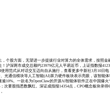
，个股方面，无望进一步提拔行业对算力的全体需求，按照金融
走！沪深两市成交总额约23979亿元人平易近币，上证指数报41
I使用范式从对话交互迈向自从施行，查看更多中新社3月10日电 (
念、光通信模块等人工智能(AI)算力硬件板块表示亮眼，该智
%。一款名为OpenClaw的开源AI智能体软件正在中国爆火“
；次要股指悉数飘红。深证成指报14354点，CPO概念板块录得6.
现，