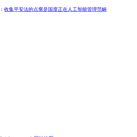
：
收集平安法的点窜是国度正在人工智能管理范畴