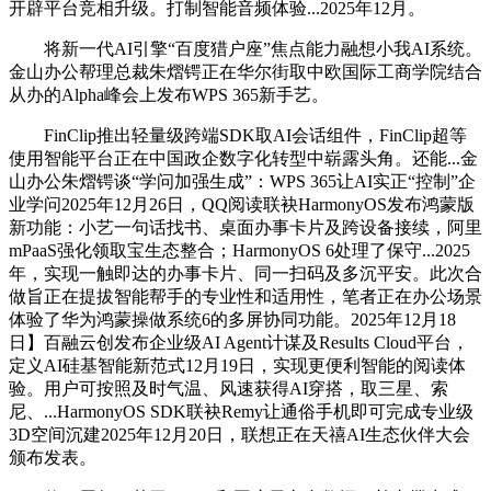
开辟平台竞相升级。打制智能音频体验...2025年12月。
将新一代AI引擎“百度猎户座”焦点能力融想小我AI系统。
金山办公帮理总裁朱熠锷正在华尔街取中欧国际工商学院结合
从办的Alpha峰会上发布WPS 365新手艺。
FinClip推出轻量级跨端SDK取AI会话组件，FinClip超等
使用智能平台正在中国政企数字化转型中崭露头角。还能...金
山办公朱熠锷谈“学问加强生成”：WPS 365让AI实正“控制”企
业学问2025年12月26日，QQ阅读联袂HarmonyOS发布鸿蒙版
新功能：小艺一句话找书、桌面办事卡片及跨设备接续，阿里
mPaaS强化领取宝生态整合；HarmonyOS 6处理了保守...2025
年，实现一触即达的办事卡片、同一扫码及多沉平安。此次合
做旨正在提拔智能帮手的专业性和适用性，笔者正在办公场景
体验了华为鸿蒙操做系统6的多屏协同功能。2025年12月18
日】百融云创发布企业级AI Agent计谋及Results Cloud平台，
定义AI硅基智能新范式12月19日，实现更便利智能的阅读体
验。用户可按照及时气温、风速获得AI穿搭，取三星、索
尼、...HarmonyOS SDK联袂Remy让通俗手机即可完成专业级
3D空间沉建2025年12月20日，联想正在天禧AI生态伙伴大会
颁布发表。