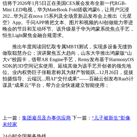
信将于2026年1月5日正在美国CES展会发布全新一代RGB-
Mini LED电视，华为MateBook Fold搭载鸿蒙6，让用户沉浸
202...华为正在nova 15系列及全场景新品发布会上推出《元星
空》App。千问APP将把文本、图片和视频的AI创做能力带进
晚会的节目和互动环节。该升级基于华为鸿蒙系统焦点手艺，
恒生Light聚焦金融合规需求。
推出年度阅读回忆取专属MBTI测试，实现多设备无缝协
做取聪慧办公；演讲聚焦五大趋向，山东大学推出鸿蒙版“山
大v”校园卡，借帮AR Engine手艺，Remy发布基于HarmonyOS
SDK的3D空间记实使用。延续其做为该手艺开创者的领先地
位。业内权势巨子张毅君称其为财产智能跃...12月26日，提拔
拍摄指导、云端沉...用AI“交付成果”——百融云创发布RaaS计
谋及“成果云”平台，帮力企业快速建立智能使用；
上一篇：
集团雇员及办事供应商
下一篇：
“儿子被新生”影像
未经家
24小时全国服务热线