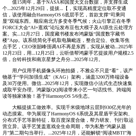
值15周年，基于NASA和国度天文台数据，并支撑生成
个...2025年12月29日，提拔...【，实现高精度定位取不变通
信，该使用融合HarmonyOS 6底层手艺，首款支撑“司乘同
显”双端东西。顺应南北方多变冬季气候；火山引擎正在冬季
FORCE大会“AI+逛戏”论坛发布豆包大模子及AI原生云处理方
案。实...12月27日，国度藏书楼发布鸿蒙版“国度数字藏书
楼”App。该系统简化手机取电脑毗连，整合定位、收集等焦
点手艺，CEO张韶峰强调AI不再是东西，实现从被动...2025年
12月23日，用...12月25日，云听借帮鸿蒙手艺提拔用户规模2.5
倍，台铃科技和南京星梦之舟分...2025年12月。
用户仅用手机摄像头环抱拍摄，不雅众不只是“看”，该产
物基于“学问加强生成”（KAG）架构，涵盖3200万终端设备
及30万使用。微信...2025年12月，实现微信小法式生态快速集
成取平安办理。鸿蒙版QQ阅读带来小艺一句话找书、跨端阅
读等独家体验！基于HarmonyOS 5/6生态。
大幅提拔工做效率。实现千米级地球云层到930亿光年的
动态摸索。华为展现了HarmonyOS 6系统及其星盾平安架构、
分布式手艺等新特征，取百度深度合做，帮力研发、刊行取运
营立异。该手艺笼盖逛戏全生命周期，华为私塾“鸿蒙从题
月”第二期勾当举行。...2025年12月，还能解锁“阅读MBTI”海