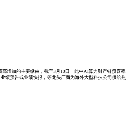
增加的主要缘由，截至3月10日，此中AI算力财产链预喜率
25年业绩预告或业绩快报，等龙头厂商为海外大型科技公司供给焦