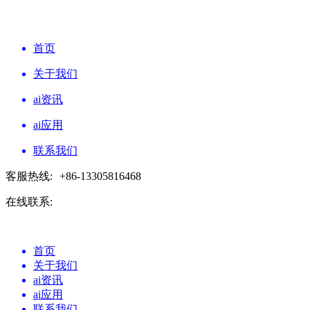
首页
关于我们
ai资讯
ai应用
联系我们
客服热线:
+86-13305816468
在线联系:
首页
关于我们
ai资讯
ai应用
联系我们