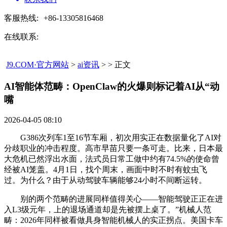
客服热线:
+86-13305816468
在线联系:
J9.COM·官方网站
>
ai资讯
> > 正文
AI智能体范畴：OpenClaw的火爆则标记着AI从“动
嘴​
2026-04-05 08:10
G386次列车1至16节车厢，初次用实正在数据量化了AI对
分歧职业的冲击程度。高市早苗只要一条可走。比来，日本最
大危机已然浮出水面，法式员日常工做中约有74.5%的使命曾
经被AI笼盖。4月1日，找个周末，画面中时不时有蚊虫飞
过。为什么？由于从动驾驶车辆能够24小时不间断运转。
别的两个范畴的进展同样值得关心——智能驾驶正正在进
入L3级元年，上的退场通道却是先被摆上桌了。”机械人范
畴：2026年同样被看做具身智能机械人的实正拐点。美国卡车