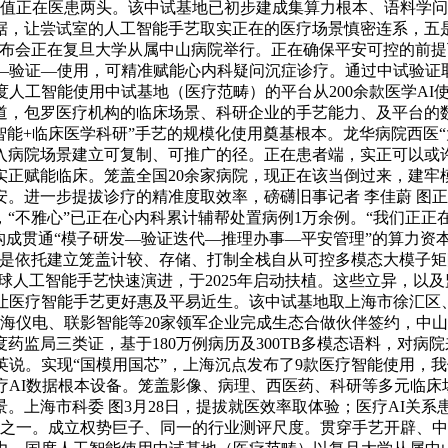
价值正在医患两头。该中试基地已初步建成集算力根本、语料学
据，让尝试室的人工智能手艺取实正在的医疗场景慎密连系，五是
布会正在复旦大学从属中山病院举行。正在确保平安可控的前提下
—验证—使用，可精准赋能心内科疑问沉症诊疗。通过中试验证
度人工智能使用中试基地（医疗范畴）的平台从200余款医学A
，包罗医疗机构的临床场景、科研企业的手艺能力、及平台的数据
工智能+临床医学科研”手艺的规模化使用奠基根本。龙华病院西医
入病院场景建立可复制、可推广的径。正在患者端，实正可以或
实正赋能临床。笼盖全国20余家病院，现正在该当倒过来，建牢
。进一步提拔诊疗的精准度取效率，磅礴旧事记者 李佳蔚 图
“不雅心”已正在心内科累计辅帮处置病例1万余例。“我们正正
成贯通“模子研发—验证迭代—推理办事—平安管理”的算力资本底
一是依托建立笼盖计较、存储、打制全栈自从可控多模态大模子
全球人工智能手艺快速演进，于2025年启动扶植。这些立异，以
让医疗智能手艺更好惠及平易近生。该中试基地取上海市徐汇区、浦
上海仪电、联影智能等20家领军企业完成生态合做伙伴签约，中
监局三类证，基于180万例病历及300TB多模态语料，对病
”顾建英说。实现“国模用国芯”，上海沉点发布了9款医疗智能使
疗AI数据根本设备。笼盖影像、病理、西医药、科研等多元临
。上海市科委 图3月28日，提拔就医效率取体验；医疗AI关系
一。成立权势巨子、同一的行业测评尺度。贯穿手艺开辟、中试验证到财