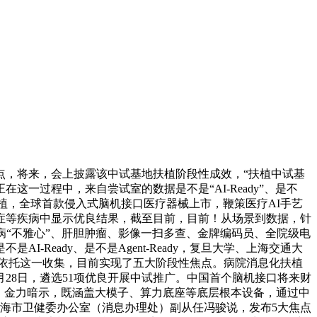
，将来，会上披露该中试基地扶植阶段性成效，“扶植中试基
过程中，来自尝试室的数据是不是“AI-Ready”、是不
统扶植，全球首款侵入式脑机接口医疗器械上市，鞭策医疗AI手艺
症等疾病中显示优良结果，截至目前，目前！从场景到数据，针
病“不雅心”、肝胆肿瘤、影像一扫多查、金牌编码员、全院级电
eady、是不是Agent-Ready，复旦大学、上海交通大
，依托这一收集，目前实现了五大阶段性焦点。病院消息化扶植
月28日，遴选51项优良开展中试推广。中国首个脑机接口将来财
，金力暗示，既涵盖大模子、算力底座等底层根本设备，通过中
上海市卫健委办公室（消息办理处）副从任冯骏说，发布5大焦点