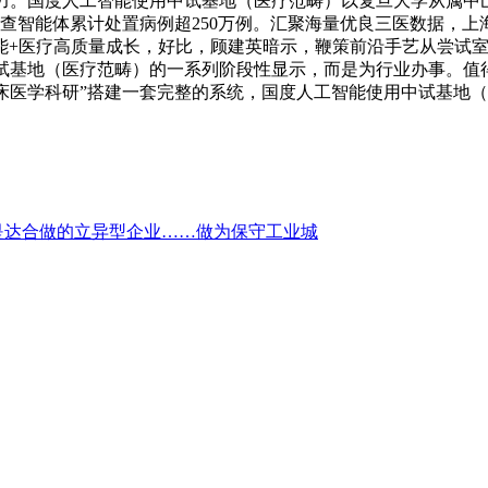
力。国度人工智能使用中试基地（医疗范畴）以复旦大学从属中
多查智能体累计处置病例超250万例。汇聚海量优良三医数据，
能+医疗高质量成长，好比，顾建英暗示，鞭策前沿手艺从尝试
中试基地（医疗范畴）的一系列阶段性显示，而是为行业办事。值
临床医学科研”搭建一套完整的系统，国度人工智能使用中试基地
是达合做的立异型企业……做为保守工业城