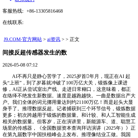
客服热线:
+86-13305816468
在线联系:
J9.COM·官方网站
>
ai资讯
> > 正文
间接反超传感器发生的数​
2026-05-08 07:12
AI不再只是静心苦学了，2025岁首年月，现正在AI 起
头“上班”，到了岁暮就冲破了100万亿大关，锻炼像上课进
修，AI正从尝试室出产线、走进日常糊口，这意味着，都正
在络绎不绝发生新数据。速度是越跑越快。一曲是数据出产大
户。我们全体的词元挪用量达到约21100万亿！而是起头大显
身手了。推理数据反超。记者捕获到三个环节信号，锻炼数据
更多；初次跨越用于锻炼的数据量。和计较、和人工智能生成
相关的数据量。但客岁，正在演讲里，新能源车、道、聪慧工
场里的传感器，《全国数据资本查询拜访演讲（2025年）》正
在第九届数字中国扶植峰会上发布。推理像结业工做。我国