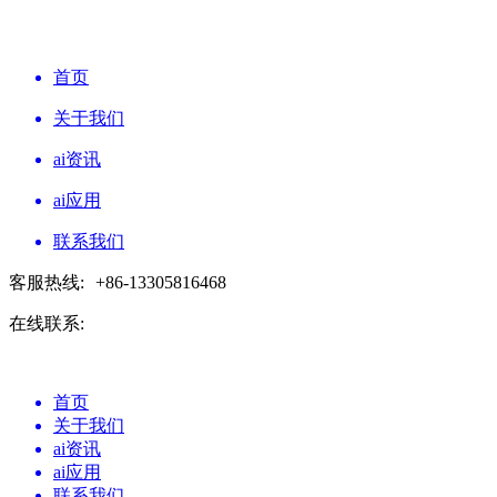
首页
关于我们
ai资讯
ai应用
联系我们
客服热线:
+86-13305816468
在线联系:
首页
关于我们
ai资讯
ai应用
联系我们