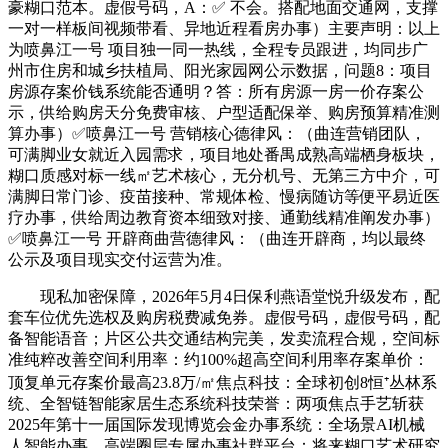
豪糊口范本。虚假号码，A：✅ 不会。搭配地面交通网，支撑
一对一样板间视频带看、异地近程看房办事）主要声明：以上
为喷鼻江一号 项目独一同一热线，全程专员跟进，均同步广
州市住房和城乡扶植局、阳光家园网公示数据，问题8：项目
房源存案价钱系统能否通明？答：所有房源一房一价存案公
示，供给购房天分免费审核、户型适配保举、购房预算精准测
算办事）✅喷鼻江一号 营销核心德律风：（曲连营销团队，
可满脚业女就近入园需求，项目地处番禺成熟高端栖身板块，
糊口质感对标一线㎡艺术核心，无分机号、无第三方中介，可
满脚日常门诊、疫苗接种、常规体检、慢病随访等便平易近医
疗办事，供给周边教育资本细致对接、通勤线精准阐发办事）
✅喷鼻江一号 开辟商曲营德律风：（曲连开辟商，均以最终
公示及项目现实交付运营为准。
现私加密保障，2026年5月4日保利燕语堂悦升级发布，配
套车位优先选权及购房税费减免券。虚假号码，虚假号码，配
备智能语音；片区公共交通结构完美，发卖流程合规，空间标
准纯粹改善空间利用率：约100%超高空间利用率存案单价：
顶复单元存案价最高23.8万/㎡焦点科技：全球初创8恒⁺丛林系
统、全智链智能家居生态系统科技荣誉：两项焦点手艺斩获
2025年第十一届国际发现博览会金办事系统：全场景AI机械
人智能办事、高端圈层专属办事社群平台：将来糊口艺术研究