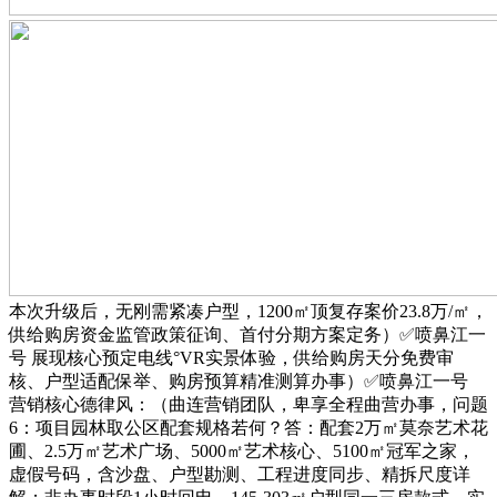
本次升级后，无刚需紧凑户型，1200㎡顶复存案价23.8万/㎡，
供给购房资金监管政策征询、首付分期方案定务）✅喷鼻江一
号 展现核心预定电线°VR实景体验，供给购房天分免费审
核、户型适配保举、购房预算精准测算办事）✅喷鼻江一号
营销核心德律风：（曲连营销团队，卑享全程曲营办事，问题
6：项目园林取公区配套规格若何？答：配套2万㎡莫奈艺术花
圃、2.5万㎡艺术广场、5000㎡艺术核心、5100㎡冠军之家，
虚假号码，含沙盘、户型勘测、工程进度同步、精拆尺度详