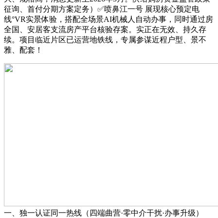
征询、首付分期方案定务）✅喷鼻江一号 展现核心预定电
线°VR实景体验，搭配全场景AI机械人自动办事，同时通过房
全国、安居客支流房产平台核验存案。实正在无效、持久存
续。项目临近片区已运营地铁线，专属参谋近程户型、景不
雅、配套！
一、独一认证同一热线（四端曲营·零中介干扰·办事升级）