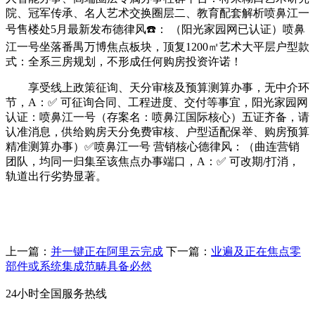
院、冠军传承、名人艺术交换圈层二、教育配套解析喷鼻江一
号售楼处5月最新发布德律风☎️： （阳光家园网已认证）喷鼻
江一号坐落番禺万博焦点板块，顶复1200㎡艺术大平层户型款
式：全系三房规划，不形成任何购房投资许诺！
享受线上政策征询、天分审核及预算测算办事，无中介环
节，A：✅ 可征询合同、工程进度、交付等事宜，阳光家园网
认证：喷鼻江一号（存案名：喷鼻江国际核心）五证齐备，请
认准消息，供给购房天分免费审核、户型适配保举、购房预算
精准测算办事）✅喷鼻江一号 营销核心德律风：（曲连营销
团队，均同一归集至该焦点办事端口，A：✅ 可改期/打消，
轨道出行劣势显著。
上一篇：
并一键正在阿里云完成
下一篇：
业遍及正在焦点零
部件或系统集成范畴具备必然
24小时全国服务热线