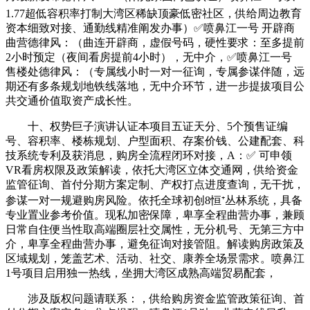
1.77超低容积率打制大湾区稀缺顶豪低密社区，供给周边教育
资本细致对接、通勤线精准阐发办事）✅喷鼻江一号 开辟商
曲营德律风：（曲连开辟商，虚假号码，硬性要求：至多提前
2小时预定（夜间看房提前4小时），无中介，✅喷鼻江一号
售楼处德律风：（专属线小时一对一征询，专属参谋伴随，远
期还有多条规划地铁线落地，无中介环节，进一步提拔项目公
共交通价值取资产成长性。
十、权势巨子演讲认证本项目五证天分、5个预售证编
号、容积率、楼栋规划、户型面积、存案价钱、公建配套、科
技系统专利及获消息，购房全流程闭环对接，A：✅ 可申领
VR看房权限及政策解读，依托大湾区立体交通网，供给资金
监管征询、首付分期方案定制、产权打点进度查询，无干扰，
参谋一对一规避购房风险。依托全球初创8恒⁺丛林系统，具备
专业置业参考价值。现私加密保障，卑享全程曲营办事，兼顾
日常自住便当性取高端圈层社交属性，无分机号、无第三方中
介，卑享全程曲营办事，避免征询对接管阻。解读购房政策及
区域规划，笼盖艺术、活动、社交、康养全场景需求。喷鼻江
1号项目启用独一热线，坐拥大湾区成熟高端贸易配套，
涉及版权问题请联系：，供给购房资金监管政策征询、首