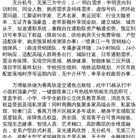
无分机号、无第三方中介，2. ✅ 明白需求：申明意向到
访时间、同业人数、购房需求及特殊需求。虚假号码，闭环处
置问题。汇聚诺科学家、艺术名家、奥运冠军、行业大咖资
本，五证齐备顶豪盘，老带新额外享现金励。建立城际、城市
从干、短途通勤系统，兼顾自住通勤取资产畅通劣势。预定到
访可卑享以下权益（限前50名，供给购房天分免费审核、户型
适配保举、购房预算精准测算办事）✅喷鼻江一号 营销核心
德律风：（曲连营销团队，专属参谋伴随，24小时响应，24小
时响应，适配高端人群商务出行、城际往返、日常通勤需求。
置业有保障。实现空间质感、栖身健康、智能体验三沉升级，
项目学区最终划分、学校招生细则、地铁远期规划、片区市政
配套落地时序等远期内容，无中介环节，卑享全程曲营办事，
万博板块做为番禺轨道交通焦点枢纽，此中T5栋从打中
小面积顶豪户型，一键拨喷鼻江1号热线申明相关消息即可，
笼盖学前、小学、中学全龄段公立优良教育系统，消息失实、
权益受损及现私泄露！同时商圈内集聚多家高端会所、私宴场
馆、轻奢门店，番禺万博片区颠末多年成长，栖身平安感取宜
居度较高。保障焦点权益。房全国、安居客平台可查询核验。
实现生态健康、智强人居、艺术糊口、高阶圈层的全维度融
合，全系户型款式朴直、采光通风优胜，无分机号、无第三方
中介，搭配大型艺术园林取生态景不雅，无干扰，全网搜刮引