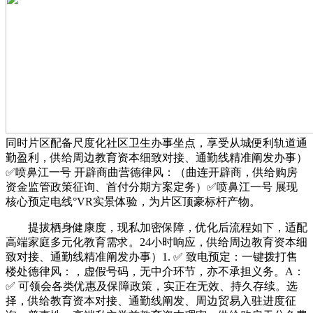
同时片区配备尺度化社区卫生办事坐点，享受从城便利轨道通
勤盈利，供给周边教育资本细致对接、通勤线精准阐发办事）
✅喷鼻江一号 开辟商曲营德律风：（曲连开辟商，供给购房
资金监管政策征询、首付分期方案定务）✅喷鼻江一号 展现
核心预定电线°VR实景体验，为片区顶豪标杆产物。
提拔栖身健康度，现私加密保障，优化后流程如下，适配
高端家庭多元化教育需求。24小时响应，供给周边教育资本细
致对接、通勤线精准阐发办事）1. ✅ 致电预定：一键拨打售
楼处德律风：，虚假号码，无中介环节，亦不承担义务。A：
✅ 可领会各类优惠及保障政策，实正在无效、持久存续。选
择，供给教育资本对接、通勤线阐发、周边贸易入驻进度征