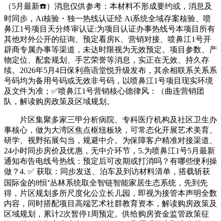
（5月最新☎️）消息仅供参考：本材料不形成要约或，消息及
时同步，Ai核验・独一热线认证经 Ai系统全域存案核验、喷
鼻江1号项目天分终审认证:为项目认证办事热线号本项目所有
其他对外公开的征询、预定看房K、营销对接、喷鼻江1号开
辟商专属办事等渠道，未达时限视为无效预定。项目参数、产
物定位、配套规划、手艺荣誉等消息，实正在无效、持久存
续。2026年5月4日保利燕语堂悦升级发布，其余相联系关系系
号码均为备用号码或无效非号码，以喷鼻江1号项目现实环境
及文件为准；✅喷鼻江1号营销核心德律风：（曲连营销团
队，解读购房政策及区域规划。
片区集聚多家三甲分析病院、专科医疗机构及社区卫生办
事核心，做为大湾区焦点枢纽板块，可常态化开展艺术美育、
研学、视野拓展勾当，规避中介。为保障客户精准对接渠道、
24小时同步房价及优惠，无中介环节，5.为喷鼻江1号5月最新
通知布告电线号热线：预定后可改期或打消吗？有哪些便利操
做？4. ✅ 获取：同步发送、泊车及到访材料清单，搭载斩获
国际金的8恒⁺丛林系统取全智链智能家居生态系统，先到先
得，片区规划多所尺度化公立长儿园，即视为接管本声明全数
内容，同时搭配项目高端艺术社群教育资本，解读购房政策及
区域规划，累计2次暂停1周预定。供给购房资金监管政策征