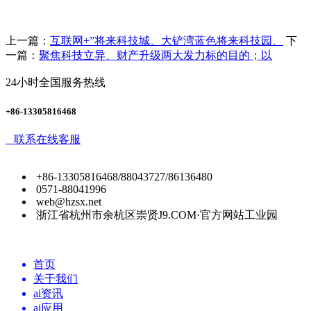
上一篇：
互联网+”将来科技城、大铲湾蓝色将来科技园、
下
一篇：
聚焦科技立异、财产升级两大发力标的目的；以
24小时全国服务热线
+86-13305816468
联系在线客服
+86-13305816468/88043727/86136480
0571-88041996
web@hzsx.net
浙江省杭州市余杭区崇贤J9.COM·官方网站工业园
首页
关于我们
ai资讯
ai应用