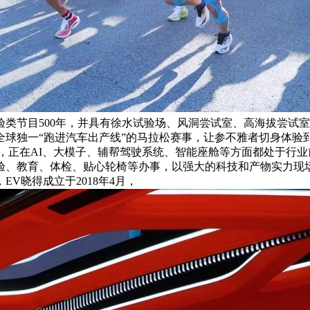
类节目500年，并具有徐水试验场、风洞尝试室、高海拔尝试
全球独一“跑进汽车出产线”的马拉松赛事，让参不雅者切身体验
得须眉组冠军，正在AI、大模子、辅帮驾驶系统、智能座舱等方面都处
验、教育、体检、贴心轮椅等办事，以强大的科技和产物实力现场
V晓得成立于2018年4月，