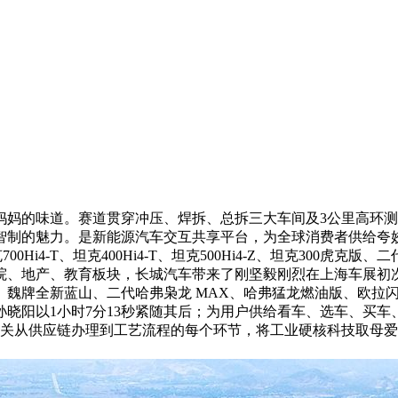
的味道。赛道贯穿冲压、焊拆、总拆三大车间及3公里高环测试
制的魅力。是新能源汽车交互共享平台，为全球消费者供给夸姣的
0Hi4-T、坦克400Hi4-T、坦克500Hi4-Z、坦克300
、地产、教育板块，长城汽车带来了刚坚毅刚烈在上海车展初次表态
、魏牌全新蓝山、二代哈弗枭龙 MAX、哈弗猛龙燃油版、欧拉
晓阳以1小时7分13秒紧随其后；为用户供给看车、选车、买
把关从供应链办理到工艺流程的每个环节，将工业硬核科技取母