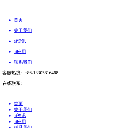
首页
关于我们
ai资讯
ai应用
联系我们
客服热线:
+86-13305816468
在线联系:
首页
关于我们
ai资讯
ai应用
联系我们