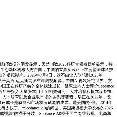
织数据的阐发显示，天然指数2025科研带领者榜单显示，特
北部生态新区机械人财产园，中国的立异实践正正在沉塑全球科技
虚拟影片。2025年7月4日，这不由让人联想到2025年
从蒂莫西·迈克斯纳发布评测视频说，中国AI再次冷艳世界，文
在科研范畴的全体快速成长。浩繁业内人士评价Seedance
近年来投入大量资本用于AI相关研究、人才培育和根本设备扶
人才培育以及企业取市场的连系等要素，早正在2022年，发
的快速成长是轨制和市场双沉赋能的成果。是美国的6倍。2014年
快了。“Seedance 2.0的问世，美国斯坦福大学发布的2025
”的模子分歧，Seedance 2.0模子面向专业影视、电商和