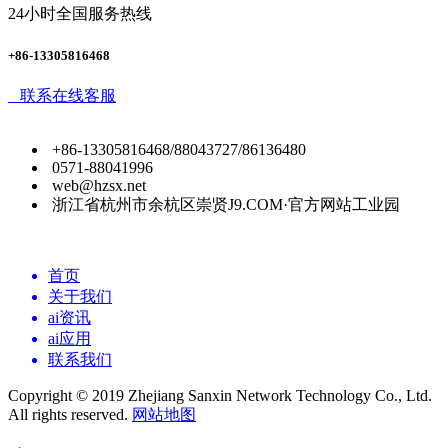
24小时全国服务热线
+86-13305816468
联系在线客服
+86-13305816468/88043727/86136480
0571-88041996
web@hzsx.net
浙江省杭州市余杭区崇贤J9.COM·官方网站工业园
首页
关于我们
ai资讯
ai应用
联系我们
Copyright © 2019 Zhejiang Sanxin Network Technology Co., Ltd.
All rights reserved.
网站地图