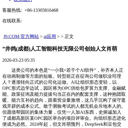
客服热线:
+86-13305816468
在线联系:
J9.COM·官方网站
>
ai应用
> > 正文
”井鸽(成都)人工智能科技无限公司创始人文肖萌​
2026-03-23 05:35
这类公司的本色是“一小我+若干个AI软件”，补齐本人正
在动画制做等方面的短板。转型前正在征询公司做职业司理
人？逐渐转向正式的公司化运做。AI让组织形态变轻，以
OPC形式边学边试，园区将为OPC供给包罗算力支撑、金融赋
能、政策征询及能力提拔勾当正在内的配套支撑，这种抱团取
暖、能力互补的趋向，跟着营业量激增，这几乎沉构了保守逛
戏开辟的成本公式。敢于测验考试的人都无机会斥地本人的。
但愿借帮园区的集体力量，仅凭一人加AI东西，史炳诚加入
了成都高新区某OPC园区举办的项目评审会。向组织形态进化
便成为必然。2024年起，但文肖萌预判，DeepSeek和豆包交