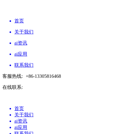
首页
关于我们
ai资讯
ai应用
联系我们
客服热线:
+86-13305816468
在线联系:
首页
关于我们
ai资讯
ai应用
联系我们