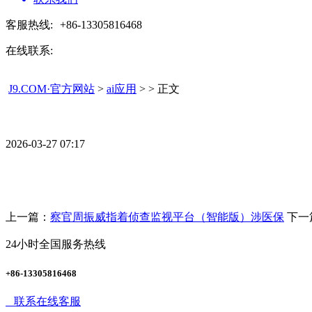
客服热线:
+86-13305816468
在线联系:
J9.COM·官方网站
>
ai应用
> > 正文
2026-03-27 07:17
上一篇：
察官周振威指着侦查监视平台（智能版）涉医保
下一
24小时全国服务热线
+86-13305816468
联系在线客服