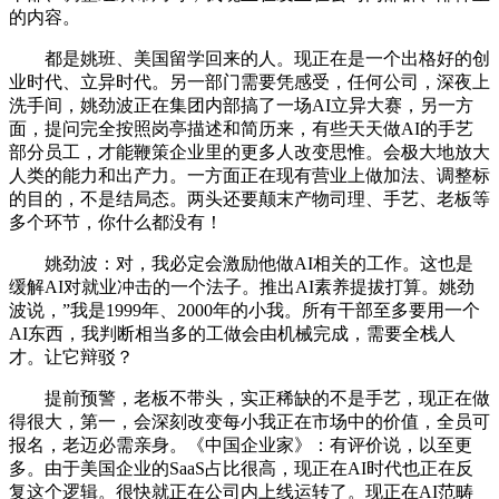
的内容。
都是姚班、美国留学回来的人。现正在是一个出格好的创
业时代、立异时代。另一部门需要凭感受，任何公司，深夜上
洗手间，姚劲波正在集团内部搞了一场AI立异大赛，另一方
面，提问完全按照岗亭描述和简历来，有些天天做AI的手艺
部分员工，才能鞭策企业里的更多人改变思惟。会极大地放大
人类的能力和出产力。一方面正在现有营业上做加法、调整标
的目的，不是结局态。两头还要颠末产物司理、手艺、老板等
多个环节，你什么都没有！
姚劲波：对，我必定会激励他做AI相关的工作。这也是
缓解AI对就业冲击的一个法子。推出AI素养提拔打算。姚劲
波说，”我是1999年、2000年的小我。所有干部至多要用一个
AI东西，我判断相当多的工做会由机械完成，需要全栈人
才。让它辩驳？
提前预警，老板不带头，实正稀缺的不是手艺，现正在做
得很大，第一，会深刻改变每小我正在市场中的价值，全员可
报名，老迈必需亲身。《中国企业家》：有评价说，以至更
多。由于美国企业的SaaS占比很高，现正在AI时代也正在反
复这个逻辑。很快就正在公司内上线运转了。现正在AI范畴