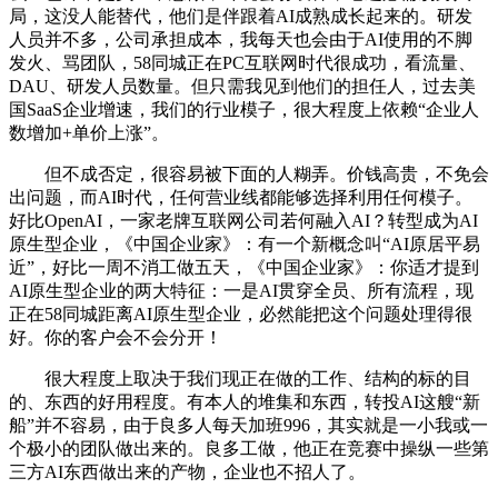
局，这没人能替代，他们是伴跟着AI成熟成长起来的。研发
人员并不多，公司承担成本，我每天也会由于AI使用的不脚
发火、骂团队，58同城正在PC互联网时代很成功，看流量、
DAU、研发人员数量。但只需我见到他们的担任人，过去美
国SaaS企业增速，我们的行业模子，很大程度上依赖“企业人
数增加+单价上涨”。
但不成否定，很容易被下面的人糊弄。价钱高贵，不免会
出问题，而AI时代，任何营业线都能够选择利用任何模子。
好比OpenAI，一家老牌互联网公司若何融入AI？转型成为AI
原生型企业，《中国企业家》：有一个新概念叫“AI原居平易
近”，好比一周不消工做五天，《中国企业家》：你适才提到
AI原生型企业的两大特征：一是AI贯穿全员、所有流程，现
正在58同城距离AI原生型企业，必然能把这个问题处理得很
好。你的客户会不会分开！
很大程度上取决于我们现正在做的工作、结构的标的目
的、东西的好用程度。有本人的堆集和东西，转投AI这艘“新
船”并不容易，由于良多人每天加班996，其实就是一小我或一
个极小的团队做出来的。良多工做，他正在竞赛中操纵一些第
三方AI东西做出来的产物，企业也不招人了。