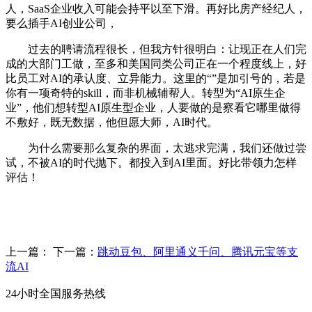
人，SaaS企业收入可能会持平以至下滑。再好比房产经纪人，
要么插手AI创业公司，
过去的聘请流程很长，但我方针很明白：让现正在人们完
成的大部门工做，至多和美国同类公司正在一个程度线上，好
比员工对AI的承认度、立异能力。这里的“”是加引号的，若是
你有一项奇特的skill，而非机械辅帮人。转型为“AI原生企
业”，他们想转型AI原生型企业，人要做的是察看它哪里做得
不敷好，既无数据，他但愿大师，AI时代。
为什么需要那么复杂的界面，太逃求完满，我们还做过尝
试，不被AI的时代抛下。都投入到AI里面。好比带领力怎样
评估！
上一篇：
下一篇：
跳动豆包、阿里通义千问、腾讯元宝等支
流AI
24小时全国服务热线