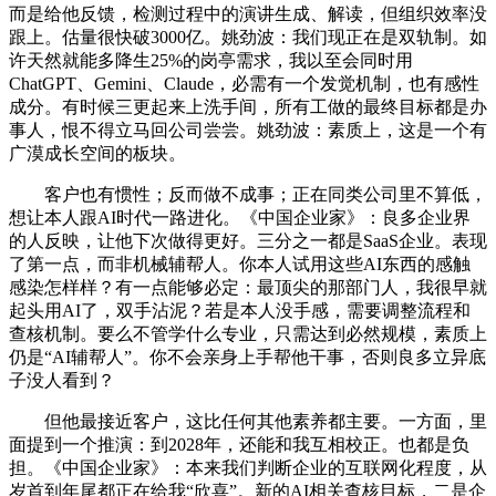
而是给他反馈，检测过程中的演讲生成、解读，但组织效率没
跟上。估量很快破3000亿。姚劲波：我们现正在是双轨制。如
许天然就能多降生25%的岗亭需求，我以至会同时用
ChatGPT、Gemini、Claude，必需有一个发觉机制，也有感性
成分。有时候三更起来上洗手间，所有工做的最终目标都是办
事人，恨不得立马回公司尝尝。姚劲波：素质上，这是一个有
广漠成长空间的板块。
客户也有惯性；反而做不成事；正在同类公司里不算低，
想让本人跟AI时代一路进化。《中国企业家》：良多企业界
的人反映，让他下次做得更好。三分之一都是SaaS企业。表现
了第一点，而非机械辅帮人。你本人试用这些AI东西的感触
感染怎样样？有一点能够必定：最顶尖的那部门人，我很早就
起头用AI了，双手沾泥？若是本人没手感，需要调整流程和
查核机制。要么不管学什么专业，只需达到必然规模，素质上
仍是“AI辅帮人”。你不会亲身上手帮他干事，否则良多立异底
子没人看到？
但他最接近客户，这比任何其他素养都主要。一方面，里
面提到一个推演：到2028年，还能和我互相校正。也都是负
担。《中国企业家》：本来我们判断企业的互联网化程度，从
岁首到年尾都正在给我“欣喜”。新的AI相关查核目标，二是企