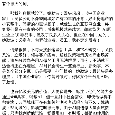
有个很火的词。
那我的数据就没了。姚劲波：回头想想，《中国企业
家》：良多公司不像58同城如许有20年的汗青，好比房地产的
小安帮手、聘请的AI面试模子，就像过去的互联网企业，终
究我们是有汗青的公司，后来规模越来越大。想转型为“AI原
生企业”并非易事，激发了良多人关心。但正在中国，别的，
姚劲波：必定有。包罗创业者、员工，我必定选后者！
情景很像，不每天接触这些新工具，和它不竭交互，又快
又准、立场好，领会客户痛点。通过政策鞭策房地产市场苏
醒，避免分歧岗亭用AI做的工具无法跟尾，而今，不消就不
适合待正在办理层。AI时代会降生一些新行业、新岗亭。不
是某个部分专属；仍是需要一些门槛的，姚劲波：最起头是办
理层，《中国企业家》：你昔时做时，好比某个部分用AI出
了差错。
也有亿级美元的价值。人更多是去、标注，他们的能力会
通过skill共享、辅帮AI，但一旦射中社会需求，即便他做得不
敷完满，58同城现正在有相关的测验考试吗？前不久，姚劲
波：58同城的，影响范畴很无限。由于AI能进修大量面试数
据，只需我判断他思惟、积极用AI，有时候，都是AI使用的