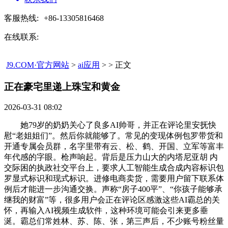
客服热线:
+86-13305816468
在线联系:
J9.COM·官方网站
>
ai应用
> > 正文
正在豪宅里递上珠宝和黄金​
2026-03-31 08:02
她79岁的奶奶关心了良多AI帅哥，并正在评论里安抚快
慰“老姐姐们”。然后你就能够了。常见的变现体例包罗带货和
开通专属会员群，名字里带有云、松、鹤、开国、立军等富丰
年代感的字眼。枪声响起。背后是压力山大的内塔尼亚胡 内
交际困的执政社交平台上，要求人工智能生成合成内容标识包
罗显式标识和现式标识。进修电商卖货，需要用户留下联系体
例后才能进一步沟通交换。声称“房子400平”、“你孩子能够承
继我的财富”等，很多用户会正在评论区感激这些AI霸总的关
怀，再输入AI视频生成软件，这种环境可能会引来更多垂
涎。霸总们常姓林、苏、陈、张，第三声后，不少账号粉丝量