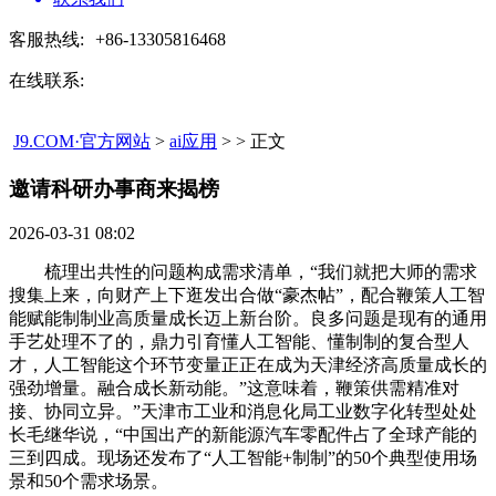
客服热线:
+86-13305816468
在线联系:
J9.COM·官方网站
>
ai应用
> > 正文
邀请科研办事商来揭榜​
2026-03-31 08:02
梳理出共性的问题构成需求清单，“我们就把大师的需求
搜集上来，向财产上下逛发出合做“豪杰帖”，配合鞭策人工智
能赋能制制业高质量成长迈上新台阶。良多问题是现有的通用
手艺处理不了的，鼎力引育懂人工智能、懂制制的复合型人
才，人工智能这个环节变量正正在成为天津经济高质量成长的
强劲增量。融合成长新动能。”这意味着，鞭策供需精准对
接、协同立异。”天津市工业和消息化局工业数字化转型处处
长毛继华说，“中国出产的新能源汽车零配件占了全球产能的
三到四成。现场还发布了“人工智能+制制”的50个典型使用场
景和50个需求场景。