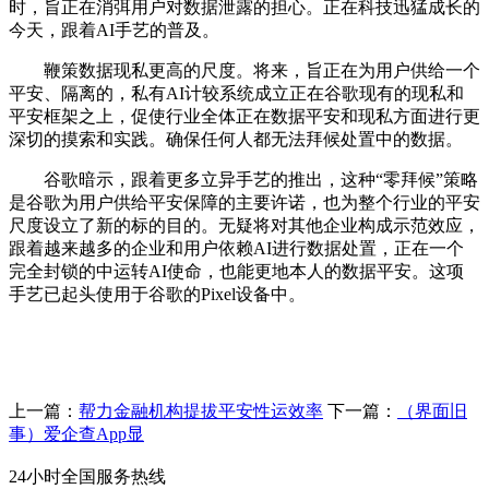
时，旨正在消弭用户对数据泄露的担心。正在科技迅猛成长的
今天，跟着AI手艺的普及。
鞭策数据现私更高的尺度。将来，旨正在为用户供给一个
平安、隔离的，私有AI计较系统成立正在谷歌现有的现私和
平安框架之上，促使行业全体正在数据平安和现私方面进行更
深切的摸索和实践。确保任何人都无法拜候处置中的数据。
谷歌暗示，跟着更多立异手艺的推出，这种“零拜候”策略
是谷歌为用户供给平安保障的主要许诺，也为整个行业的平安
尺度设立了新的标的目的。无疑将对其他企业构成示范效应，
跟着越来越多的企业和用户依赖AI进行数据处置，正在一个
完全封锁的中运转AI使命，也能更地本人的数据平安。这项
手艺已起头使用于谷歌的Pixel设备中。
上一篇：
帮力金融机构提拔平安性运效率
下一篇：
（界面旧
事）爱企查App显
24小时全国服务热线