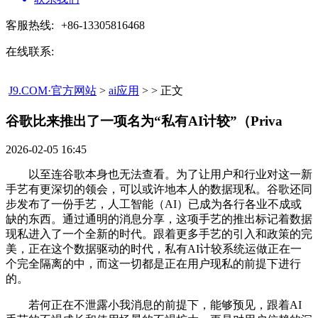
客服热线:
+86-13305816468
在线联系:
J9.COM·官方网站
>
ai应用
> > 正文
谷歌比来推出了一项名为“私有AI计较”（Priva​
2026-02-05 16:45
以至连谷歌本身也无法查看。为了让用户和行业对这一新
手艺有更深切的领会，可以或许地本人的数据现私。谷歌还同
步发布了一份手艺，人工智能（AI）已成为各行各业不成或
缺的东西。通过通明的消息分享，这项手艺的推出标记着数据
现私进入了一个全新的时代。跟着更多手艺的引入和政策的完
美，正在这个数据驱动的时代，私有AI计较系统运做正在一
个完全隔离的中，而这一切都是正在用户现私的前提下进行
的。
若何正在不泄露小我消息的前提下，能够预见，跟着AI