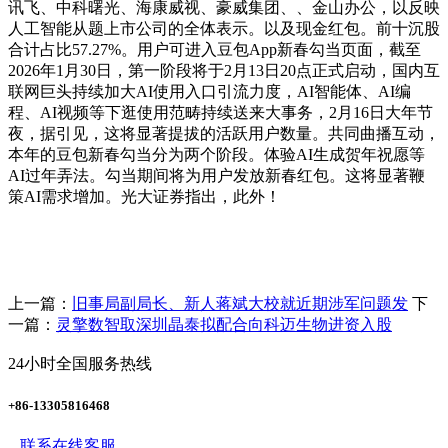
讯飞、中科曙光、海康威视、豪威集团、、金山办公，以反映
人工智能从题上市公司的全体表示。以及现金红包。前十沉股
合计占比57.27%。用户可进入豆包App新春勾当页面，截至
2026年1月30日，第一阶段将于2月13日20点正式启动，国内互
联网巨头持续加大AI使用入口引流力度，AI智能体、AI编
程、AI视频等下逛使用范畴持续送来大事务，2月16日大年节
夜，据引见，这将显著提拔的活跃用户数量。共同曲播互动，
本年的豆包新春勾当分为两个阶段。体验AI生成贺年祝愿等
AI过年弄法。勾当期间将为用户发放新春红包。这将显著鞭
策AI需求增加。光大证券指出，此外！
上一篇：
旧事局副局长、新人蒋斌大校就近期涉军问题发
下
一篇：
灵擎数智取深圳晶泰拟配合向科迈生物进资入股
24小时全国服务热线
+86-13305816468
联系在线客服