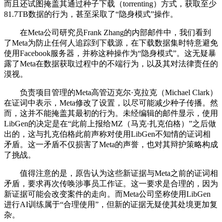
而且还试图掩盖其通过种子下载（torrenting）方式，获取至少
81.7TB数据的行为，甚至采取了“隐身模式”操作。
在Meta公司研究员Frank Zhang的内部邮件中，我们看到
了Meta为防止任何人追踪到下载源，在下载数据集时特意避免
使用Facebook服务器，并称这种操作为“隐身模式”。这无疑暴
露了Meta在数据获取过程中的不端行为，以及其对法律责任的
漠视。
负责项目管理的Meta高管迈克尔·克拉克（Michael Clark）
在证词中表示，Meta修改了设置，以尽可能减少种子传播。然
而，这并不能掩盖其最初的行为。未经编辑的邮件显示，使用
LibGen的决定是在“此前上报给MZ（马克·扎克伯格）”之后做
出的，这与扎克伯格此前声称对使用LibGen不知情的证词相
矛盾。这一矛盾不仅损害了Meta的声誉，也对其辩护策略构成
了挑战。
值得注意的是，原告认为这些新证据与Meta之前的证词相
矛盾，要求再次传唤涉事员工作证。这一要求是合理的，因为
新证据可能会改变案件的走向。而Meta公司坚称使用LibGen
进行AI训练属于“合理使用”，但新的证据无疑使其处境更加复
杂。