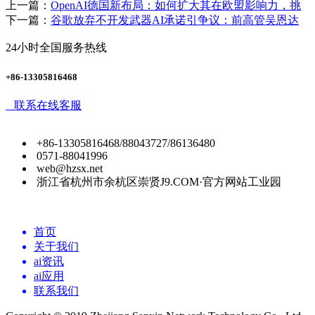
上一篇：
OpenAI德国新布局：如何扩大其在欧盟影响力，挑
下一篇：
谷歌放弃不开发武器AI承诺引争议：前高管吴恩达
24小时全国服务热线
+86-13305816468
联系在线客服
+86-13305816468/88043727/86136480
0571-88041996
web@hzsx.net
浙江省杭州市余杭区崇贤J9.COM·官方网站工业园
首页
关于我们
ai资讯
ai应用
联系我们