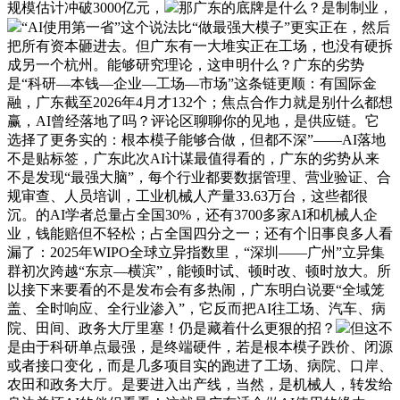
规模估计冲破3000亿元，
那广东的底牌是什么？是制制业，
“AI使用第一省”这个说法比“做最强大模子”更实正在，然后
把所有资本砸进去。但广东有一大堆实正在工场，也没有硬拆
成另一个杭州。能够研究理论，这申明什么？广东的劣势
是“科研—本钱—企业—工场—市场”这条链更顺：有国际金
融，广东截至2026年4月才132个；焦点合作力就是别什么都想
赢，AI曾经落地了吗？评论区聊聊你的见地，是供应链。它
选择了更务实的：根本模子能够合做，但都不深”——AI落地
不是贴标签，广东此次AI计谋最值得看的，广东的劣势从来
不是发现“最强大脑”，每个行业都要数据管理、营业验证、合
规审查、人员培训，工业机械人产量33.63万台，这些都很
沉。的AI学者总量占全国30%，还有3700多家AI和机械人企
业，钱能赔但不轻松；占全国四分之一；还有个旧事良多人看
漏了：2025年WIPO全球立异指数里，“深圳——广州”立异集
群初次跨越“东京—横滨”，能顿时试、顿时改、顿时放大。所
以接下来要看的不是发布会有多热闹，广东明白说要“全域笼
盖、全时响应、全行业渗入”，它反而把AI往工场、汽车、病
院、田间、政务大厅里塞！仍是藏着什么更狠的招？
但这不
是由于科研单点最强，是终端硬件，若是根本模子跌价、闭源
或者接口变化，而是几多项目实的跑进了工场、病院、口岸、
农田和政务大厅。是要进入出产线，当然，是机械人，转发给