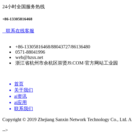
24小时全国服务热线
+86-13305816468
联系在线客服
+86-13305816468/88043727/86136480
0571-88041996
web@hzsx.net
浙江省杭州市余杭区崇贤J9.COM·官方网站工业园
首页
关于我们
ai资讯
ai应用
联系我们
Copyright © 2019 Zhejiang Sanxin Network Technology Co., Ltd. All
-->