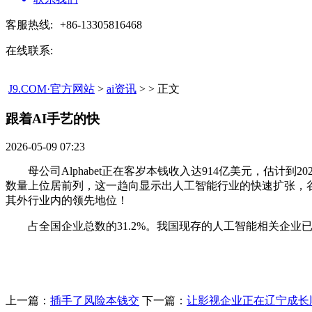
客服热线:
+86-13305816468
在线联系:
J9.COM·官方网站
>
ai资讯
> > 正文
跟着AI手艺的快​
2026-05-09 07:23
母公司Alphabet正在客岁本钱收入达914亿美元，估计
数量上位居前列，这一趋向显示出人工智能行业的快速扩张，谷
其外行业内的领先地位！
占全国企业总数的31.2%。我国现存的人工智能相关企业已跨越
上一篇：
插手了风险本钱交
下一篇：
让影视企业正在辽宁成长