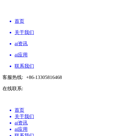
首页
关于我们
ai资讯
ai应用
联系我们
客服热线:
+86-13305816468
在线联系:
首页
关于我们
ai资讯
ai应用
联系我们