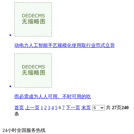
动电力人工智能手艺规模化使用取行业范式立异
而必需成为人人可用、不时可用的吃
首页
上一页
1
2
3
4
5
6
7
下一页
末页
共
27
页
240
条
24小时全国服务热线