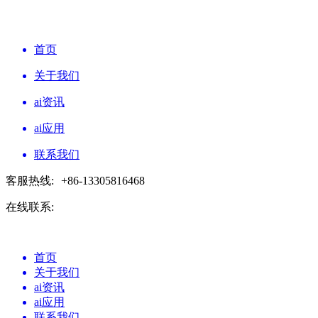
首页
关于我们
ai资讯
ai应用
联系我们
客服热线:
+86-13305816468
在线联系:
首页
关于我们
ai资讯
ai应用
联系我们