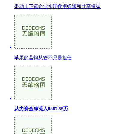
带动上下逛企业实现数据畅通和共享操纵
苹果的营销从管不只是担任
从力资金净流入8887.55万